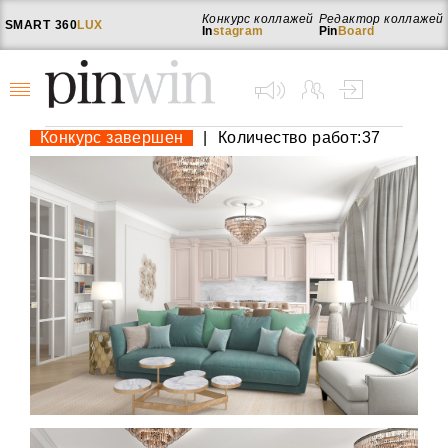
Конкурс коллажей
Редактор коллажей
SMART
360
LUX
In
stagram
Pin
Board
Конкурс завершен
|
Количество работ:37