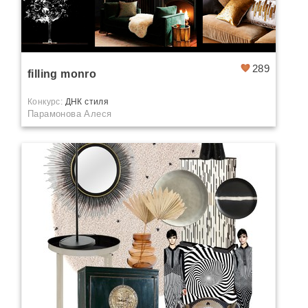
289
filling monro
Конкурс:
ДНК стиля
Парамонова Алеся