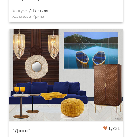
Конкурс:
ДНК стиля
Халезова Ирина
1,221
"Двое"