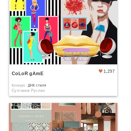
1,297
CoLoR gAmE
Конкурс:
ДНК стиля
Султанов Руслан