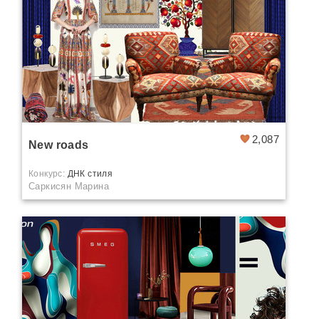
ДНК стиля - Nature
ДНК стиля - Космос
ДНК стиля - Виртуальный интерьер
ДНК стиля - Колористика
2,087
New roads
ДНК стиля - Fashion
Конкурс:
ДНК стиля
Саркисян Марина