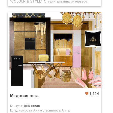
"COLOUR & STYLE" Студия дизайна интерьера
1,124
Медовая нега
Конкурс:
ДНК стиля
Владимирова Анна/Vladimirova Anna/