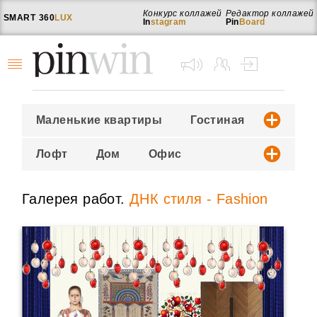
Конкурс коллажей
Редактор коллажей
SMART
360
LUX
In
stagram
Pin
Board
Маленькие квартиры
Гостиная
Ванная
Детская
Спальня
Лофт
Дом
Офис
Кухня
Кинозал
Ресторан
Отели
Ландшафт
Галерея работ.
ДНК стиля - Fashion
ДНК стиля - Midcentury
ДНК стиля - Шеби Шик
ДНК стиля - Диалог Эпох
ДНК стиля - Неоэтника