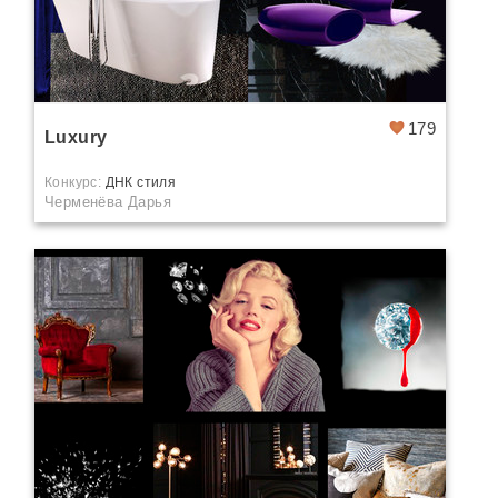
179
Luxury
Конкурс:
ДНК стиля
Черменёва Дарья