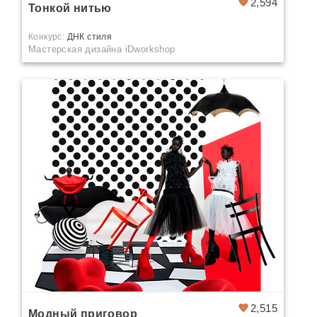
2,594
Тонкой нитью
Конкурс:
ДНК стиля
Мастерская дизайна iDworkshop
2,515
Модный приговор