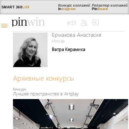
Конкурс коллажей
Редактор коллажей
SMART
360
LUX
In
stagram
Pin
Board
Ермакова Анастасия
Москва
Ватра Керамика
Архивные конкурсы
Конкурс
Лучшее пространство в Artplay