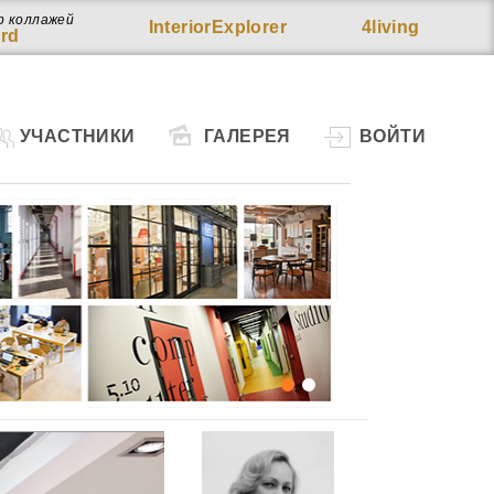
р коллажей
InteriorExplorer
4living
rd
УЧАСТНИКИ
ГАЛЕРЕЯ
ВОЙТИ