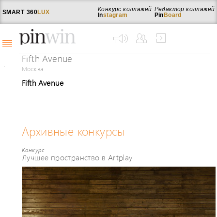
Конкурс коллажей
Редактор коллажей
SMART
360
LUX
In
stagram
Pin
Board
Fifth Avenue
Москва
Fifth Avenue
Архивные конкурсы
Конкурс
Лучшее пространство в Artplay