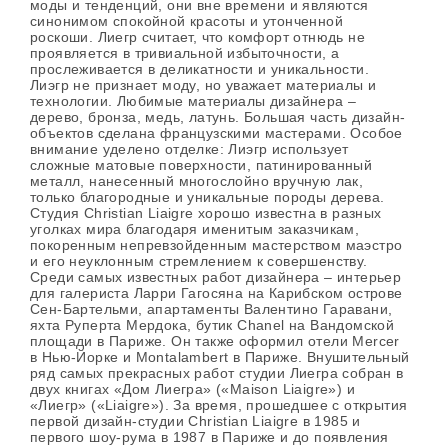
моды и тенденций, они вне времени и являются
синонимом спокойной красоты и утонченной
роскоши. Лиегр считает, что комфорт отнюдь не
проявляется в тривиальной избыточности, а
прослеживается в деликатности и уникальности.
Лиэгр не признает моду, но уважает материалы и
технологии. Любимые материалы дизайнера –
дерево, бронза, медь, латунь. Большая часть дизайн-
объектов сделана французскими мастерами. Особое
внимание уделено отделке: Лиэгр использует
сложные матовые поверхности, патинированный
металл, нанесенный многослойно вручную лак,
только благородные и уникальные породы дерева.
Cтудия Christian Liaigre хорошо известна в разных
уголках мира благодаря именитым заказчикам,
покоренным непревзойденным мастерством маэстро
и его неуклонным стремлением к совершенству.
Среди самых известных работ дизайнера – интерьер
для галериста Ларри Гагосяна на Карибском острове
Сен-Бартельми, апартаменты Валентино Гаравани,
яхта Руперта Мердока, бутик Chanel на Вандомской
площади в Париже. Он также оформил отели Mercer
в Нью-Йорке и Montalambert в Париже. Внушительный
ряд самых прекрасных работ студии Лиегра собран в
двух книгах «Дом Лиегра» («Maison Liaigre») и
«Лиегр» («Liaigre»). За время, прошедшее с открытия
первой дизайн-студии Christian Liaigre в 1985 и
первого шоу-рума в 1987 в Париже и до появления