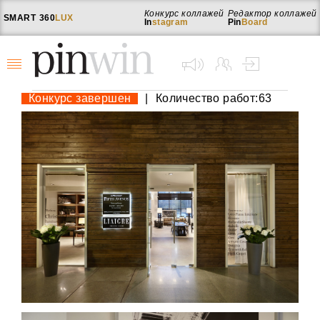
Конкурс коллажей
Редактор коллажей
SMART
360
LUX
In
stagram
Pin
Board
Конкурс завершен
|
Количество работ:63