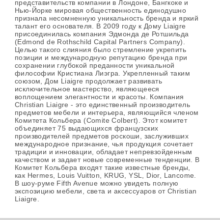
представительств компании в Лондоне, Бангкоке и
Нью-Йорке мировая общественность единодушно
признала несомненную уникальность бренда и яркий
талант его основателя. В 2009 году к Дому Liaigre
присоединилась компания Эдмонда де Ротшильда
(Edmond de Rothschild Capital Partners Company).
Целью такого слияния было стремление укрепить
позиции и международную репутацию бренда при
сохранении глубокой преданности уникальной
философии Кристиана Лиэгра. Укрепленный таким
союзом, Дом Liaigre продолжает развивать
исключительное мастерство, являющееся
воплощением элегантности и красоты. Компания
Christian Liaigre - это единственный производитель
предметов мебели и интерьера, являющийся членом
Комитета Кольбера (Comite Colbert). Этот комитет
объединяет 75 выдающихся французских
производителей предметов роскоши, заслуживших
международное признание, чья продукция сочетает
традиции и инновации, обладает непревзойденным
качеством и задает новые современные тенденции. В
Комитет Кольбера входят такие известные бренды,
как Hermes, Louis Vuitton, KRUG, YSL, Dior, Lancome.
В шоу-руме Fifth Avenue можно увидеть полную
экспозицию мебели, света и аксессуаров от Christian
Liaigre.