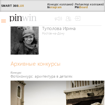
Конкурс коллажей
Редактор коллажей
SMART
360
LUX
In
stagram
Pin
Board
Туполова Ирина
Ростов-на-Дону
Архивные конкурсы
Конкурс
Фотоконкурс: архитектура в деталях