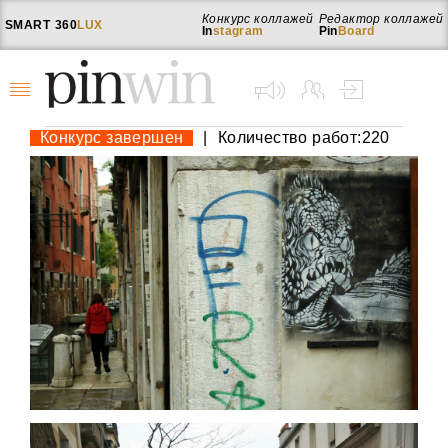
Конкурс коллажей
Редактор коллажей
SMART
360
LUX
In
stagram
Pin
Board
Конкурс завершен
|
Количество работ:220