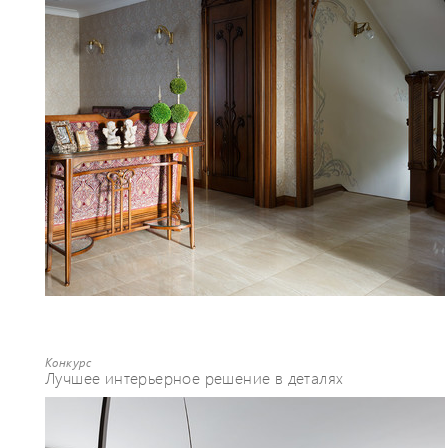
максимально приятной, что особенно
важно для людей, ценящих свое
время. Я не продаю идеи, я создаю
конечный продукт. Я делю проект на
несколько этапов, чтобы Заказчики
могли четко понимать
последовательность выполнения
работ. Моя ответственность
выражается в том, что в процессе
реализации проекта Заказчик имеет
реальный продукт: Всю информацию о
ходе проекта, техническую
документацию, эскизы и рабочие
документы.
Конкурс
Лучшее интерьерное решение в деталях