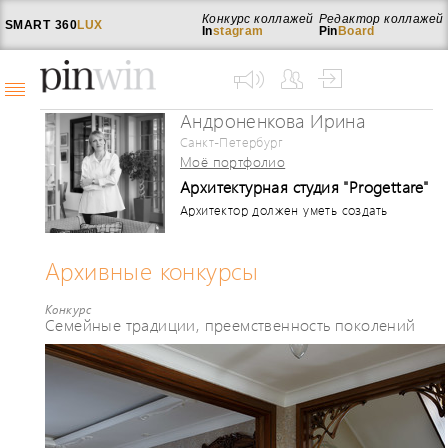
Конкурс коллажей
Редактор коллажей
SMART
360
LUX
In
stagram
Pin
Board
Андроненкова Ирина
Санкт-Петербург
Моё портфолио
Архитектурная студия "Progettare"
Архитектор должен уметь создать
интерьер по вкусу и представлением о
красоте заказчика, но при этом
сохранить все каноны о красоте и
Архивные конкурсы
проектировании в архитектуре. Это
моя работа- и она мне нравится. Я
Конкурс
архитектор-дизайнер, который ценит
Семейные традиции, преемственность поколений
естественность и целесообразность. В
моих проектах функциональные и
конструктивные решения обретают
черты эстетических категорий. В своих
проектах я активно использую
современные, высокотехнологичные
системы комфорта, которые делают
жизнь не только простой, но и