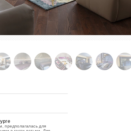
бурге
м, предполагалась для
ими в гости детьми. Для