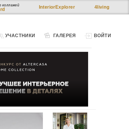
р коллажей
InteriorExplorer
4living
rd
УЧАСТНИКИ
ГАЛЕРЕЯ
ВОЙТИ