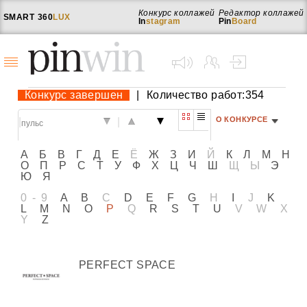
Конкурс коллажей
Редактор коллажей
SMART
360
LUX
In
stagram
Pin
Board
Конкурс завершен
|
Количество работ:354
О КОНКУРСЕ
|
|
А
Б
В
Г
Д
Е
Ё
Ж
З
И
Й
К
Л
М
Н
О
П
Р
С
Т
У
Ф
Х
Ц
Ч
Ш
Щ
Ы
Э
Ю
Я
0-9
A
B
C
D
E
F
G
H
I
J
K
L
M
N
O
P
Q
R
S
T
U
V
W
X
Y
Z
PERFECT SPACE