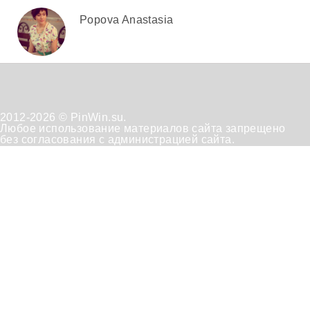
Popova Anastasia
2012-2026 © PinWin.su.
Любое использование материалов сайта запрещено
без согласования с администрацией сайта.
Техническая
Положение
Отказ от
поддержка
по
получения
обработке
рассылок
персональных
данных