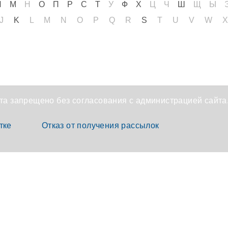
68
Л
М
Н
О
П
Р
С
Т
У
Ф
Х
Ц
Ч
Ш
Щ
Ы
J
K
L
M
N
O
P
Q
R
S
T
U
V
W
а запрещено без согласования с администрацией сайта
тке
Отказ от получения рассылок
х