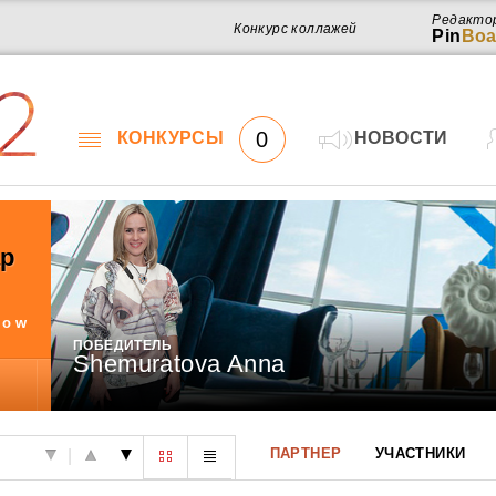
Редакто
Конкурс коллажей
Pin
Boa
2
0
КОНКУРСЫ
НОВОСТИ
ар
how
ПОБЕДИТЕЛЬ
Shemuratova Anna
Работ
ПАРТНЕР
УЧАСТНИКИ
|