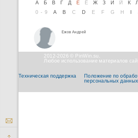
А
Б
В
Г
Д
Е
Ё
Ж
З
И
Й
К
0-9
A
B
C
D
E
F
G
H
I
Ежов Андрей
2012-2026 © PinWin.su.
Любое использование материалов сайт
Техническая поддержка
Положение по обрабо
персональных данны