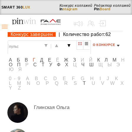
Конкурс коллажей
Редактор коллажей
SMART
360
LUX
In
stagram
Pin
Board
Конкурс завершен
|
Количество работ:62
О КОНКУРСЕ
|
|
А
Б
В
Г
Д
Е
Ё
Ж
З
И
Й
К
Л
М
Н
О
П
Р
С
Т
У
Ф
Х
Ц
Ч
Ш
Щ
Ы
Э
Ю
Я
0-9
A
B
C
D
E
F
G
H
I
J
K
L
M
N
O
P
Q
R
S
T
U
V
W
X
Y
Z
Глинская Ольга