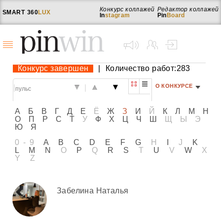
Конкурс коллажей
Редактор коллажей
SMART
360
LUX
In
stagram
Pin
Board
Конкурс завершен
|
Количество работ:283
О КОНКУРСЕ
|
|
А
Б
В
Г
Д
Е
Ё
Ж
З
И
Й
К
Л
М
Н
О
П
Р
С
Т
У
Ф
Х
Ц
Ч
Ш
Щ
Ы
Э
Ю
Я
0-9
A
B
C
D
E
F
G
H
I
J
K
L
M
N
O
P
Q
R
S
T
U
V
W
X
Y
Z
Забелина Наталья