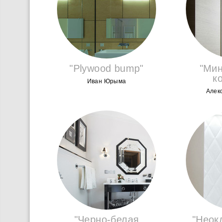
"Plywood bump"
"Ми
к
Иван Юрыма
Алек
"Черно-белая
"Неок