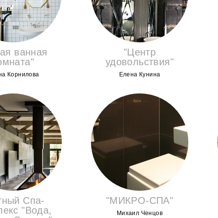
ая ванная
"Центр
омната"
удовольствия"
на Корнилова
Елена Кунина
тный Спа-
"МИКРО-СПА"
лекс "Вода,
Михаил Ченцов