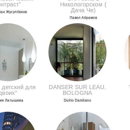
онтраст"
Никологорском (
Дача Че)
ан Жусупбеков
Павел Абрамов
 детский для
DANSER SUR LEAU.
двоих"
BOLOGNA
ия Латышева
Duilio Damilano