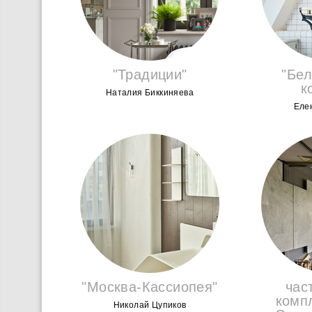
"Традиции"
"Бел
к
Наталия Биккиняева
Еле
"Москва-Кассиопея"
час
комп
Николай Цупиков