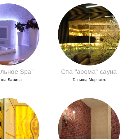
108
льное Spa"
Спа "арома" сауна
ана Ларина
Татьяна Морозюк