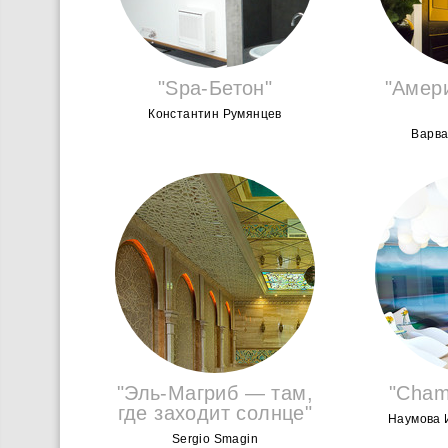
"Spa-Бетон"
"Амер
Константин Румянцев
Варва
"Эль-Магриб — там,
"Cham
где заходит солнце"
Наумова 
Sergio Smagin