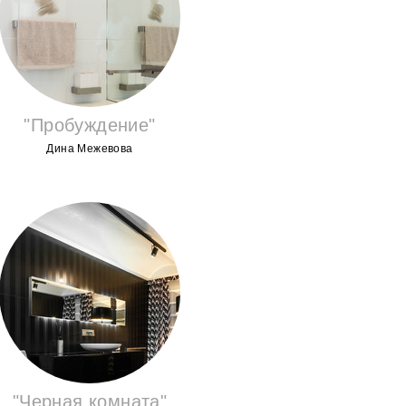
"Пробуждение"
Дина Межевова
"Черная комната"