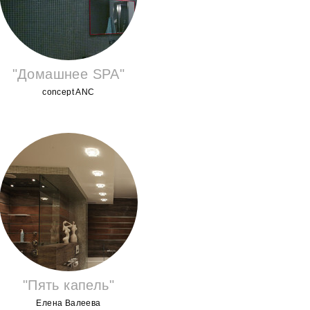
"Домашнее SPA"
concept ANС
"Пять капель"
Елена Валеева