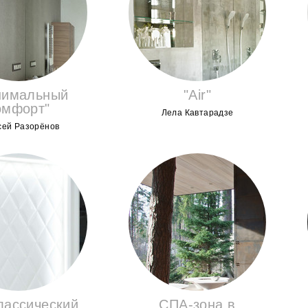
нимальный
"Air"
омфорт"
Лела Кавтарадзе
сей Разорёнов
ласcический
СПА-зона в