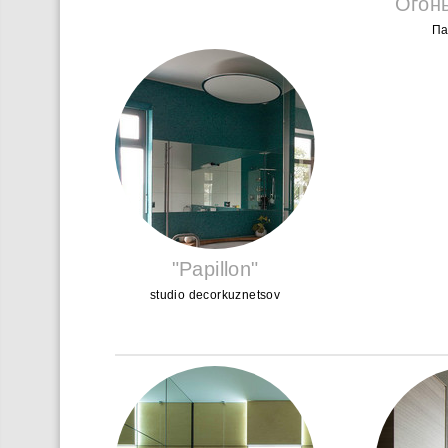
Огон
Па
"Papillon"
studio decorkuznetsov