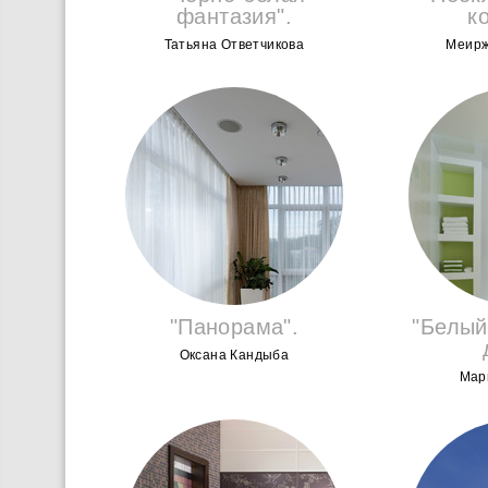
фантазия".
к
Татьяна Ответчикова
Mеирж
"Панорама".
"Белый
Оксана Кандыба
Мар