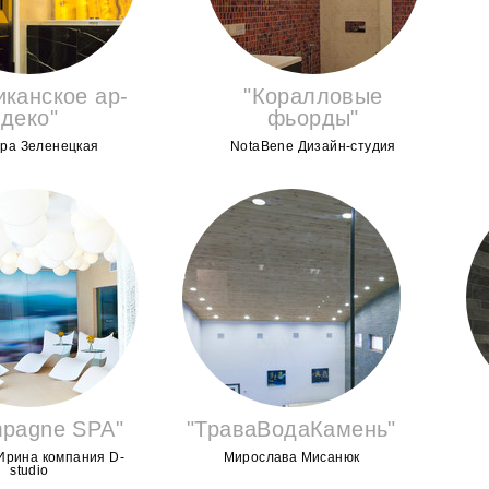
иканское ар-
"Коралловые
деко"
фьорды"
ра Зеленецкая
NotaBene Дизайн-студия
pagne SPA"
"ТраваВодаКамень"
Ирина компания D-
Мирослава Мисанюк
studio