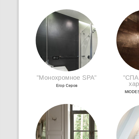
"Монохромное SPA"
"СПА
хар
Егор Серов
MIODES