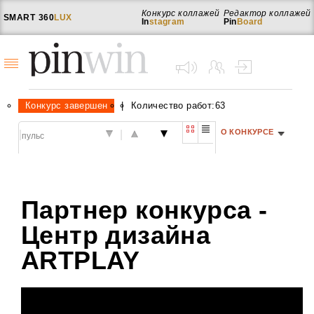
Конкурс коллажей
Редактор коллажей
SMART
360
LUX
In
stagram
Pin
Board
Конкурс завершен
|
Количество работ:63
О КОНКУРСЕ
|
|
Партнер конкурса -
Центр дизайна
ARTPLAY