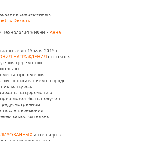
ьзование современных
etrix Design.
и Технология жизни -
Анна
ланные до 15 мая 2015 г.
ОНИЯ НАГРАЖДЕНИЯ
состоятся
ведения церемонии
ительно.
о места проведения
ятия, проживанием в городе
ник конкурса.
приехать на церемонию
 приз может быть получен
 предусмотренном
за после церемонии
елем самостоятельно
АЛИЗОВАННЫХ
интерьеров
емонстрирующих новые