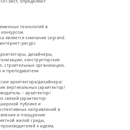
ТОП-лист, определяют
еменных технологий в
 конкурсом.
са является компания Legrand.
 интернет-ресурс
архитекторы, дизайнеры,
ганизации, конструкторские
, строительные организации,
ы и преподаватели
ссии архитектора/дизайнера/
ие вертикальных (архитектор/
зводитель – архитектор/
х связей (архитектор-
 широкой публике и
рспективных направлений в
явление и поощрение
риятной жилой среды,
производителей к идеям,