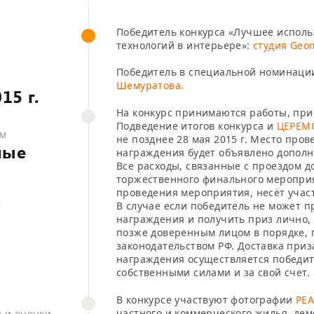
52
Победитель конкурса «Лучшее испол
технологий в интерьере»:
студия Geom
Победитель в специальной номинаци
Шемуратова.
15 г.
На конкурс принимаются работы, прис
Подведение итогов конкурса и
ЦЕРЕМ
ам
не позднее 28 мая 2015 г. Место про
ные
награждения будет объявлено дополн
Все расходы, связанные с проездом д
торжественного финального меропри
проведения мероприятия, несёт участ
В случае если победитель не может 
т
награждения и получить приз лично,
позже доверенным лицом в порядке,
законодательством РФ. Доставка при
награждения осуществляется победит
собственными силами и за свой счет.
В конкурсе участвуют фотографии
РЕ
частного и коммерческого жилья, д
я и оценки