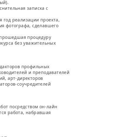
ый).
снительная записка с
 год реализации проекта,
мя фотографа, сделавшего
и прошедшая процедуру
нкурса без уважительных
едакторов профильных
уководителей и преподавателей
ий, арт-директоров
заторов-соучредителей
абот посредством он-лайн
тся работа, набравшая