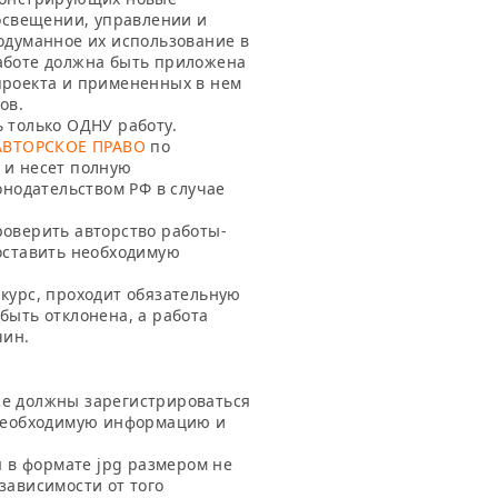
 освещении, управлении и
одуманное их использование в
аботе должна быть приложена
проекта и примененных в нем
ов.
ь только
ОДНУ
работу.
АВТОРСКОЕ ПРАВО
по
 и несет полную
онодательством РФ в случае
роверить авторство работы-
доставить необходимую
курс, проходит обязательную
быть отклонена, а работа
чин.
се должны зарегистрироваться
 необходимую информацию и
в формате jpg размером не
зависимости от того