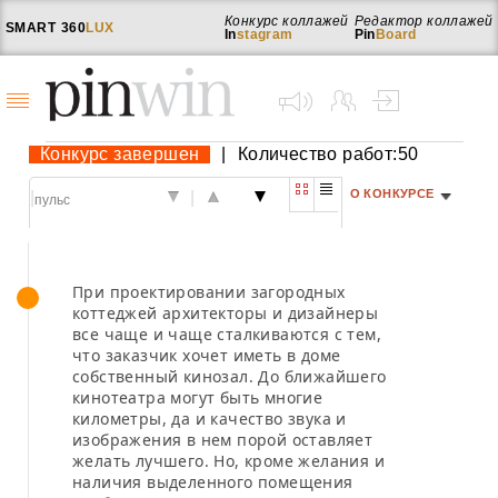
Конкурс коллажей
Редактор коллажей
SMART
360
LUX
In
stagram
Pin
Board
Конкурс завершен
|
Количество работ:50
О КОНКУРСЕ
|
|
При проектировании загородных
коттеджей архитекторы и дизайнеры
все чаще и чаще сталкиваются с тем,
что заказчик хочет иметь в доме
собственный кинозал. До ближайшего
кинотеатра могут быть многие
километры, да и качество звука и
изображения в нем порой оставляет
желать лучшего. Но, кроме желания и
наличия выделенного помещения