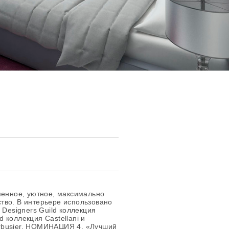
менное, уютное, максимально
тво. В интерьере использовано
 Designers Guild коллекция
d коллекция Castellani и
rbusier. НОМИНАЦИЯ 4. «Лучший