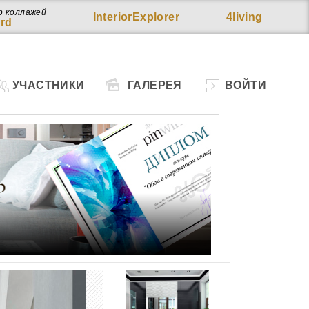
р коллажей
InteriorExplorer
4living
rd
УЧАСТНИКИ
ГАЛЕРЕЯ
ВОЙТИ