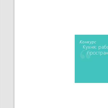
Конкурс
Кухня: ра
простран