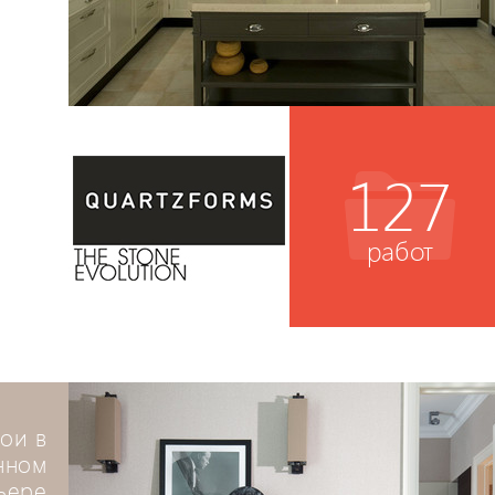
127
работ
ои в
нном
ьере