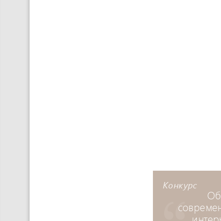
Конкурс
Об
совреме
интер