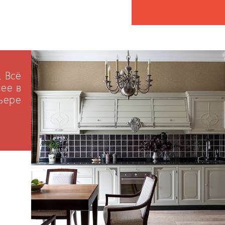
. Всё
ее в
ьере