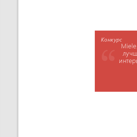
Конкурс
Miele
лучш
интер