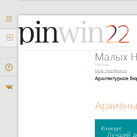
22
Малых 
Москва
Моё портфолио
Архитектурное б
Архивны
Конкурс
Лучший д