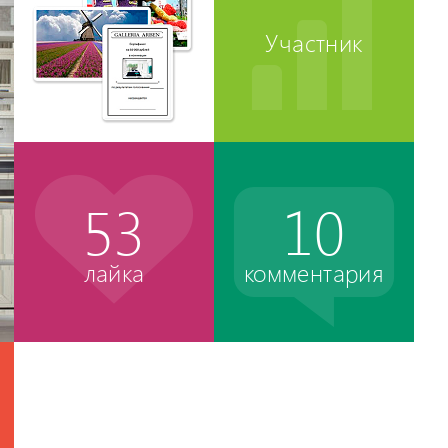
Участник
53
10
лайка
комментария