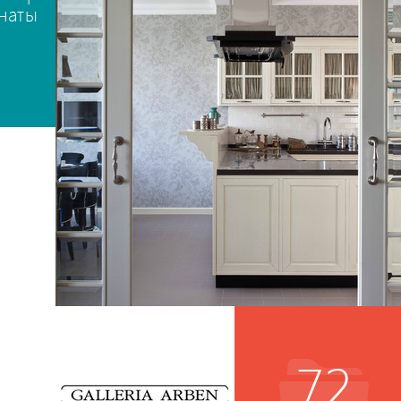
наты
72