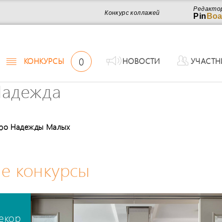
Редакто
Конкурс коллажей
Pin
Boa
0
КОНКУРСЫ
НОВОСТИ
УЧАСТН
Надежда
юро Надежды Малых
е конкурсы
екор