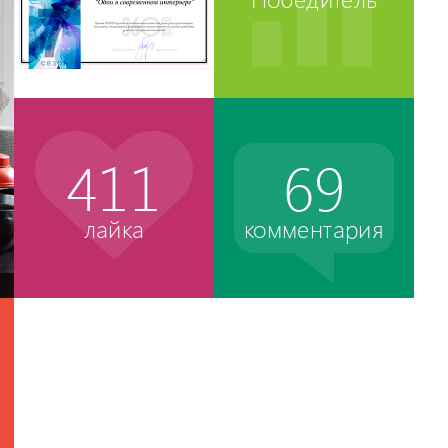
411
69
лайка
комментария