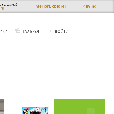
р коллажей
InteriorExplorer
4living
rd
ИКИ
ГАЛЕРЕЯ
ВОЙТИ