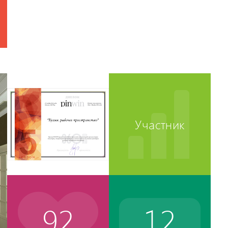
Участник
92
12