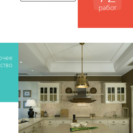
работ
бочее
ство