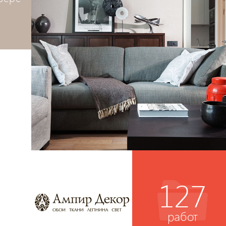
127
работ