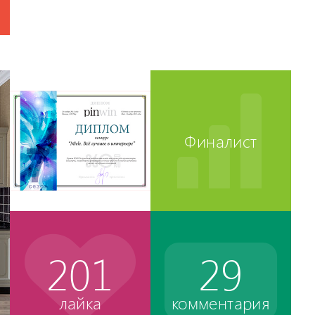
Финалист
201
29
лайка
комментария