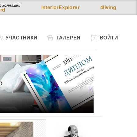
р коллажей
InteriorExplorer
4living
rd
УЧАСТНИКИ
ГАЛЕРЕЯ
ВОЙТИ