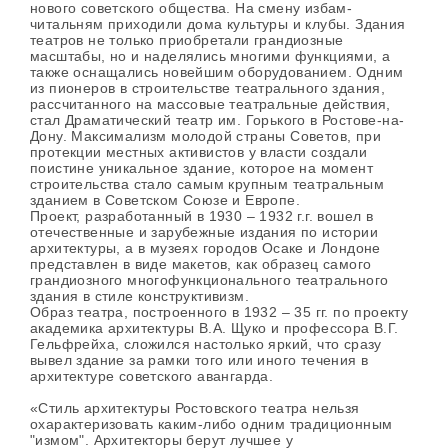
нового советского общества. На смену избам-
читальням приходили дома культуры и клубы. Здания
театров не только приобретали грандиозные
масштабы, но и наделялись многими функциями, а
также оснащались новейшим оборудованием. Одним
из пионеров в строительстве театрального здания,
рассчитанного на массовые театральные действия,
стал Драматический театр им. Горького в Ростове-на-
Дону. Максимализм молодой страны Советов, при
протекции местных активистов у власти создали
поистине уникальное здание, которое на момент
строительства стало самым крупным театральным
зданием в Советском Союзе и Европе.
Проект, разработанный в 1930 – 1932 г.г. вошел в
отечественные и зарубежные издания по истории
архитектуры, а в музеях городов Осаке и Лондоне
представлен в виде макетов, как образец самого
грандиозного многофункционального театрального
здания в стиле конструктивизм.
Образ театра, построенного в 1932 – 35 гг. по проекту
академика архитектуры В.А. Щуко и профессора В.Г.
Гельфрейха, сложился настолько яркий, что сразу
вывел здание за рамки того или иного течения в
архитектуре советского авангарда.
«Стиль архитектуры Ростовского театра нельзя
охарактеризовать каким-либо одним традиционным
"измом". Архитекторы берут лучшее у