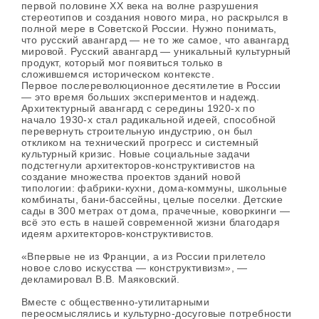
первой половине XX века на волне разрушения
стереотипов и создания нового мира, но раскрылся в
полной мере в Советской России. Нужно понимать,
что русский авангард — не то же самое, что авангард
мировой. Русский авангард — уникальный культурный
продукт, который мог появиться только в
сложившемся историческом контексте.
Первое послереволюционное десятилетие в России
— это время больших экспериментов и надежд.
Архитектурный авангард с середины 1920-х по
начало 1930-х стал радикальной идеей, способной
перевернуть строительную индустрию, он был
откликом на технический прогресс и системный
культурный кризис. Новые социальные задачи
подстегнули архитекторов-конструктивистов на
создание множества проектов зданий новой
типологии: фабрики-кухни, дома-коммуны, школьные
комбинаты, бани-бассейны, целые поселки. Детские
сады в 300 метрах от дома, прачечные, коворкинги —
всё это есть в нашей современной жизни благодаря
идеям архитекторов-конструктивистов.
«Впервые не из Франции, а из России прилетело
новое слово искусства — конструктивизм», —
декламировал В.В. Маяковский.
Вместе с общественно-утилитарными
переосмыслялись и культурно-досуговые потребности