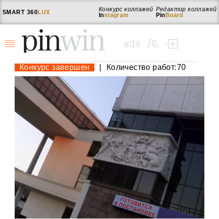
Конкурс коллажей
Редактор коллажей
SMART
360
LUX
In
stagram
Pin
Board
Конкурс завершен
|
Количество работ:70