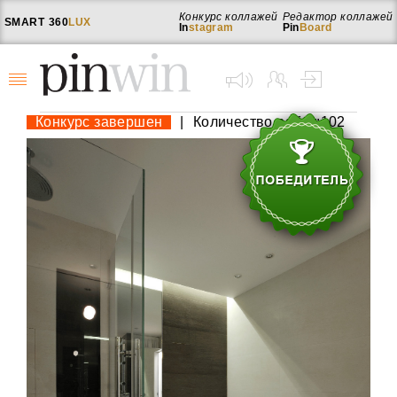
Конкурс коллажей
Редактор коллажей
SMART
360
LUX
In
stagram
Pin
Board
Конкурс завершен
|
Количество работ:102