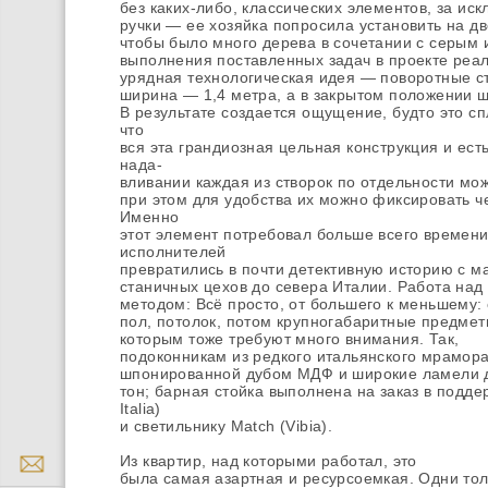
без каких-либо, классических элементов, за и
ручки — ее хозяйка попросила установить на дв
чтобы было много дерева в сочетании с серым 
выполнения поставленных задач в проекте реал
урядная технологическая идея — поворотные ст
ширина — 1,4 метра, а в закрытом положении 
В результате создается ощущение, будто это с
что
вся эта грандиозная цельная конструкция и ест
нада-
вливании каждая из створок по отдельности мож
при этом для удобства их можно фиксировать ч
Именно
этот элемент потребовал больше всего времени
исполнителей
превратились в почти детективную историю с м
станичных цехов до севера Италии. Работа на
методом: Всё просто, от большего к меньшему:
пол, потолок, потом крупногабаритные предмет
которым тоже требуют много внимания. Так,
подоконникам из редкого итальянского мрамор
шпонированной дубом МДФ и широкие ламели д
тон; барная стойка выполнена на заказ в подде
Italia)
и светильнику Match (Vibia).
Из квартир, над которыми работал, это
была самая азартная и ресурсоемкая. Одни тол