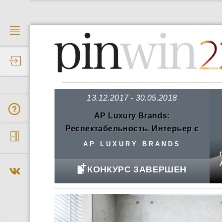
2
13.12.2017 - 30.05.2018
AP Luxury Brands:
Респектабельность. Интерьер с
достоинством.
AP LUXURY BRANDS
КОНКУРС ЗАВЕРШЕН