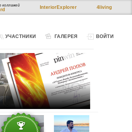
р коллажей
InteriorExplorer
4living
rd
УЧАСТНИКИ
ГАЛЕРЕЯ
ВОЙТИ