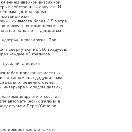
сключением дверной витражной
ерь в собственный санузел. И
и белым цветом. Кроме
изована неза-
ены. Их высота более 3,5 метра,
шов между створками незаметен.
плошное полотно — догадаться,
ь «дверь», невозможно. При
ет повернуться на 360 градусов,
ерез каждые 45 градусов.
 и усилий, а поиски
асштабом поисков от местных
д интерьером шла дедуктивным
 сначала определяю стены,
ы интерьера и следом детали,
а «аккомпанируют» откосы из
ля автоматических жалюзи в
ржку стульям Pepe (Cattelan
ько поворотные стены чего