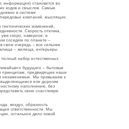
, информация) становится во
тих кодов и смыслов. Самые
дневно в системе
 передовых компаний, мыслящих
ф тектонических изменений,
едневности. Скорость отклика,
 уже скоро, наверное, и
им соседям по планете –
в свою очередь – все сильнее
алища – жилища, интерьеры
е полный набор естественных
ближайшего будущего – бытовые
м принципам, предвидящие наши
 и незаменимые. Мы привыкаем к
м выделяющимся или дорогим
щностному наполнению, без
 представить свою счастливую
ода, воздух, образность
ация ответственности. Мы
ции, остальное дело новой