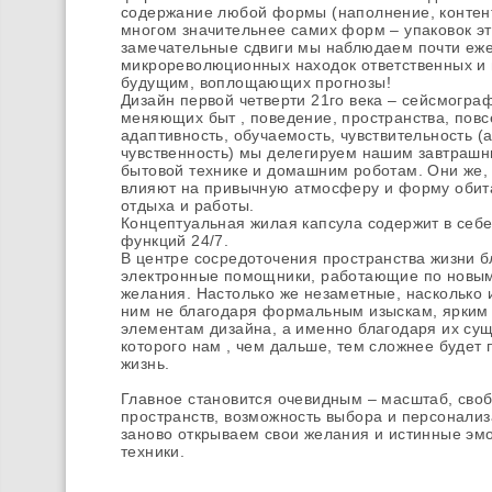
содержание любой формы (наполнение, контент
многом значительнее самих форм – упаковок э
замечательные сдвиги мы наблюдаем почти еже
микрореволюционных находок ответственных и
будущим, воплощающих прогнозы!
Дизайн первой четверти 21го века – сейсмогра
меняющих быт , поведение, пространства, повс
адаптивность, обучаемость, чувствительность (а
чувственность) мы делегируем нашим завтрашн
бытовой технике и домашним роботам. Они же, 
влияют на привычную атмосферу и форму обит
отдыха и работы.
Концептуальная жилая капсула содержит в себ
функций 24/7.
В центре сосредоточения пространства жизни 
электронные помощники, работающие по новы
желания. Настолько же незаметные, насколько
ним не благодаря формальным изыскам, ярки
элементам дизайна, а именно благодаря их су
которого нам , чем дальше, тем сложнее будет
жизнь.
Главное становится очевидным – масштаб, своб
пространств, возможность выбора и персонализ
заново открываем свои желания и истинные эмо
техники.