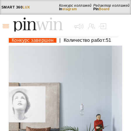
Конкурс коллажей
Редактор коллажей
SMART
360
LUX
In
stagram
Pin
Board
Конкурс завершен
|
Количество работ:51