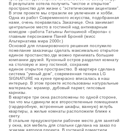
В результате хотела получить “чистое и открытое”
пространство для жизни с “эстетическими акцентами”.
В этом проекте мы отразили ее увлечения и хобби.
Одна из работ Современного искусства, подобранная
нами, очень понравилась Заказчице. Она занимает
центральное место в гостиной над антикварным
комодом –работа Татьяны Антошиной «Европа» с
главным персонажем Паней Броней (мисс
Альтернатива мира 2000г.)
Основой для планировочного решения послужило
пожелание заказчицы сделать максимально открытое
единое простанство,где можно принимать большие
компании друзей. Кухонный остров разделил комнату
на столовую и зону гостиной, сохранив
eдиное открытое пространство. В квартире сделана
система "умный дом", современная техника LG
SIGNATURE на кухне прекрасно вписалась в наш
интерьер. В этом проекте использованы натуральные
материалы: мрамор, дубовый паркет, гипсовые
карнизы.
В квартире три окна расположены по одной стороне,
так что мы сдвинули все второстепенные помещения
(гардеробную, встроенные шкафы, ванную) вглубь
квартиры, а жилые комнаты расположили ближе к
свету.
В спальне предусмотрели рабочее место для занятий
у окна, вся мебель для спальни сделана на заказ по
эскизам авторов проекта. В гостиной поместили