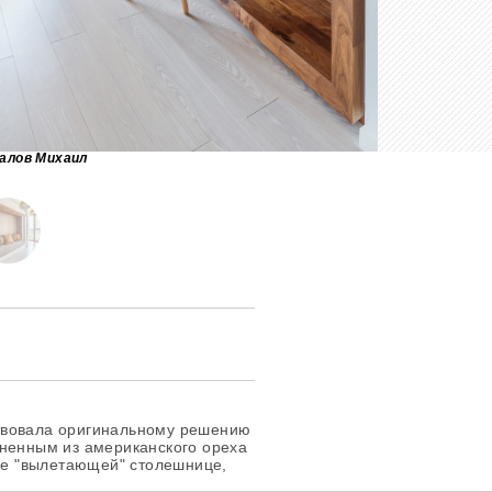
алов Михаил
твовала оригинальному решению
лненным из американского ореха
 ее "вылетающей" столешнице,