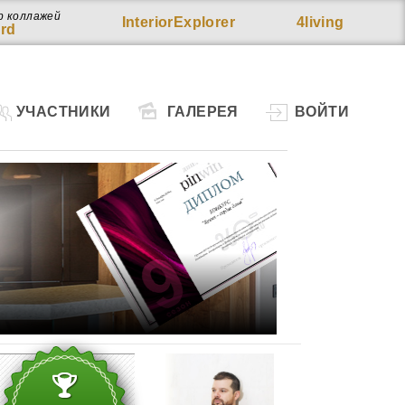
р коллажей
InteriorExplorer
4living
rd
УЧАСТНИКИ
ГАЛЕРЕЯ
ВОЙТИ