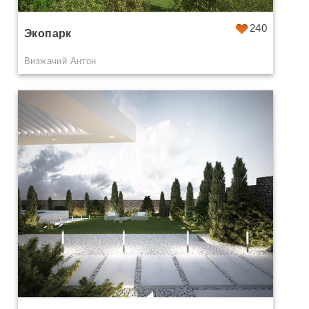
240
Экопарк
Визжачий Антон