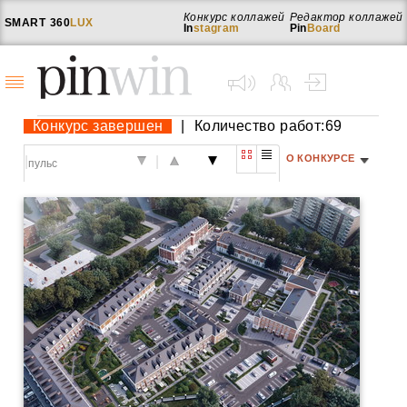
Конкурс коллажей
Редактор коллажей
SMART
360
LUX
In
stagram
Pin
Board
Конкурс завершен
|
Количество работ:69
О КОНКУРСЕ
|
|