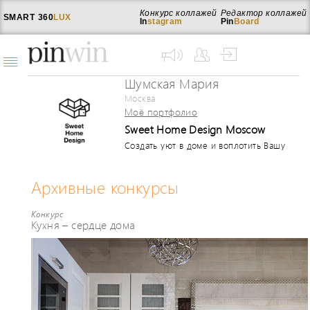
Конкурс коллажей
Редактор коллажей
SMART
360
LUX
In
stagram
Pin
Board
Шумская Мария
Москва
Моё портфолио
Sweet Home Design Moscow
Создать уют в доме и воплотить Вашу
мечту о красивом интерьере -
приоритет номер один для нас.
Доверьтесь нам и над Вашим проектом
Архивные конкурсы
будет работать дружная команда
влюбленных в свое дело
Конкурс
профессионалов. Анна и Мария. Sweet
Кухня – сердце дома
Home Design.