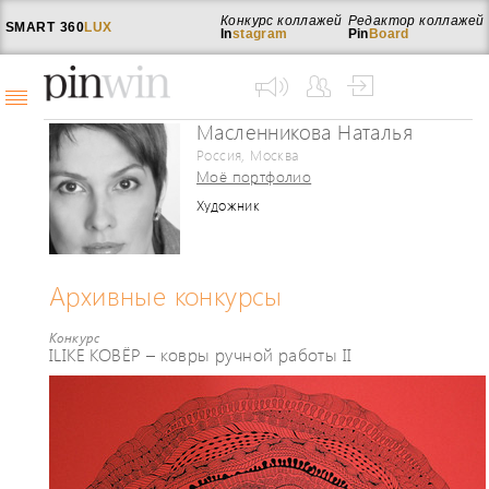
Конкурс коллажей
Редактор коллажей
SMART
360
LUX
In
stagram
Pin
Board
Масленникова Наталья
Россия, Москва
Моё портфолио
Художник
Архивные конкурсы
Конкурс
ILIKE КОВЁР – ковры ручной работы II