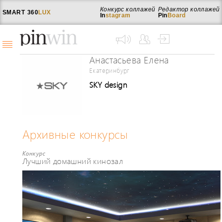
Конкурс коллажей
Редактор коллажей
SMART
360
LUX
In
stagram
Pin
Board
Анастасьева Елена
Екатеринбург
SKY design
Архивные конкурсы
Конкурс
Лучший домашний кинозал