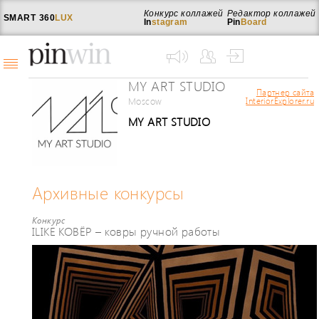
Конкурс коллажей
Редактор коллажей
SMART
360
LUX
In
stagram
Pin
Board
MY ART STUDIO
Партнер сайта
Moscow
InteriorExplorer.ru
MY ART STUDIO
Архивные конкурсы
Конкурс
ILIKE КОВЁР – ковры ручной работы