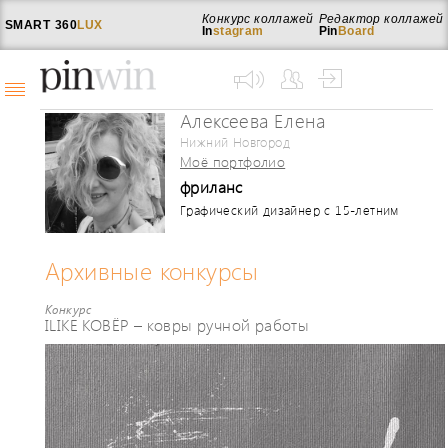
Конкурс коллажей
Редактор коллажей
SMART
360
LUX
In
stagram
Pin
Board
Алексеева Елена
Нижний Новгород
Моё портфолио
фриланс
Графический дизайнер с 15-летним
стажем. 2 года преподаю каллиграфию
в Нижнем Новгороде, в Школе
дизайна. Есть профессиональные
Архивные конкурсы
награды в области каллиграфии,
графического (логотипы) и шрифтового
Конкурс
дизайна. В последнее время
ILIKE КОВЁР – ковры ручной работы
сложилось так, что мне интересно
работать в прикладной области,
внедряя каллиграфию в интерьер:
роспись стен, мебели, кухонной
утвари, посуды, текстиля.