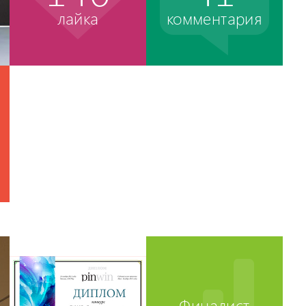
лайка
комментария
Финалист