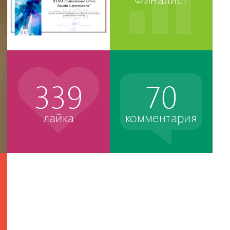
339
70
лайка
комментария