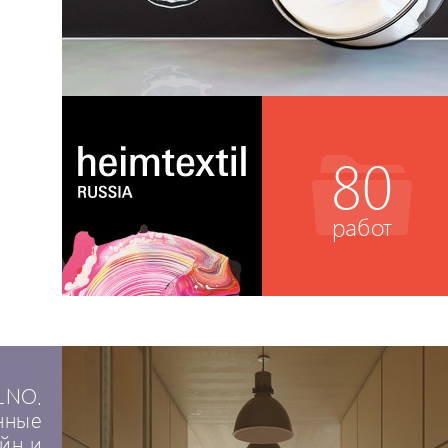
80
работ
LNO.
нные
айн и