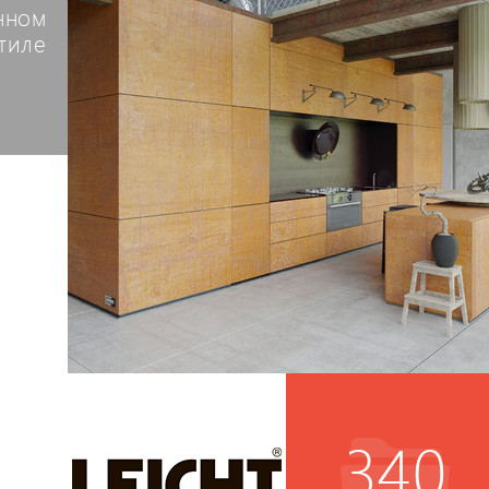
нном
тиле
340