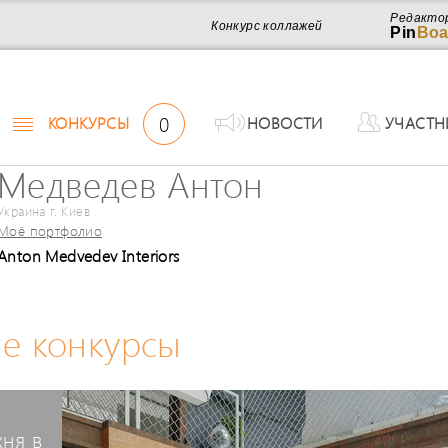
Редакто
Конкурс коллажей
Pin
Boa
0
КОНКУРСЫ
НОВОСТИ
УЧАСТН
Медведев Антон
Украина г. Киев
Моё портфолио
Anton Medvedev Interiors
е конкурсы
хня в