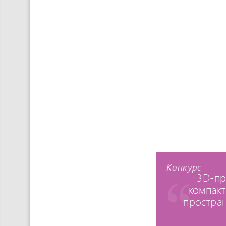
Конкурс
3D-пр
компакт
простран