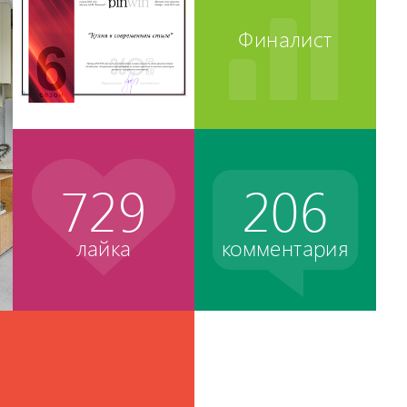
Финалист
729
206
лайка
комментария