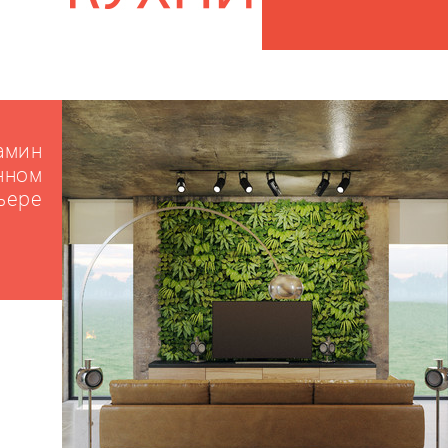
Камин
нном
ьере