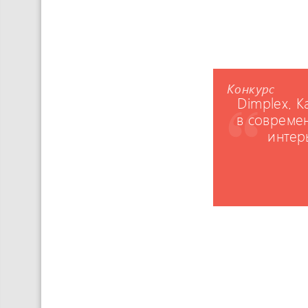
Конкурс
Dimplex. 
в совреме
интер