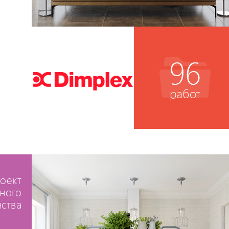
96
работ
оект
ного
ства