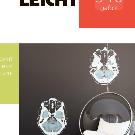
работ
ринт
 или
стиля