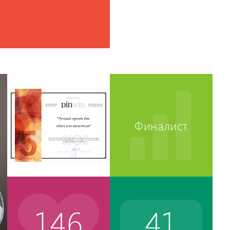
Финалист
146
41