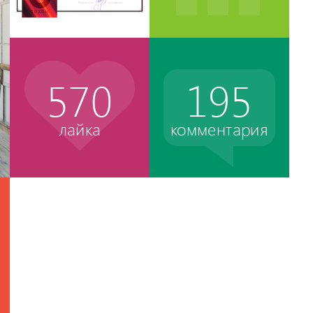
570
195
лайка
комментария