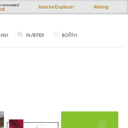
р коллажей
InteriorExplorer
4living
rd
ИКИ
ГАЛЕРЕЯ
ВОЙТИ