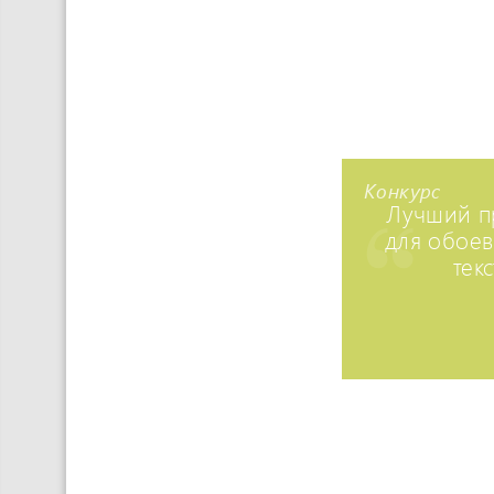
Конкурс
Лучший п
для обоев
тек