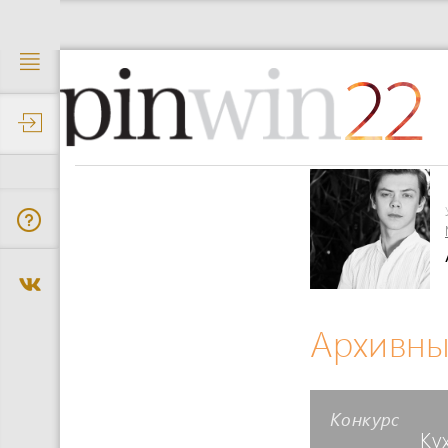
22
Архивны
Конкурс
Ку