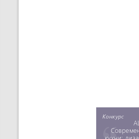
Конкурс
A
Совреме
кухни: диз