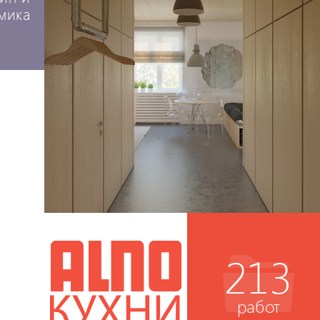
мика
213
работ