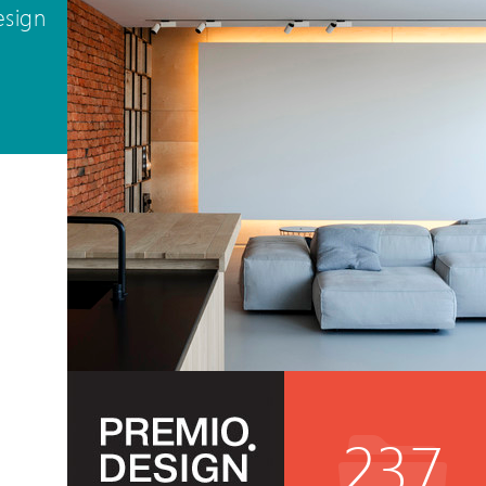
esign
237