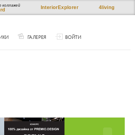
р коллажей
InteriorExplorer
4living
rd
ИКИ
ГАЛЕРЕЯ
ВОЙТИ