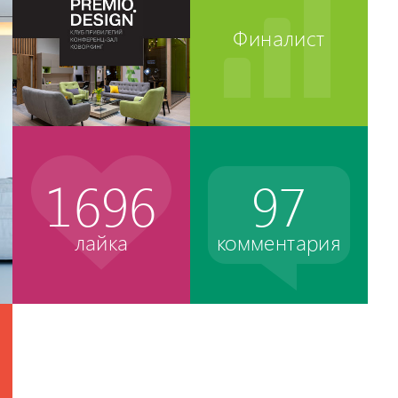
Финалист
1696
97
лайка
комментария