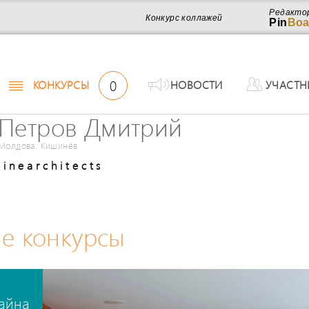
Редакто
Конкурс коллажей
Pin
Boa
0
КОНКУРСЫ
НОВОСТИ
УЧАСТН
Петров Дмитрий
Молдова. Кишинёв
l i n e a r c h i t e c t s
е конкурсы
айна