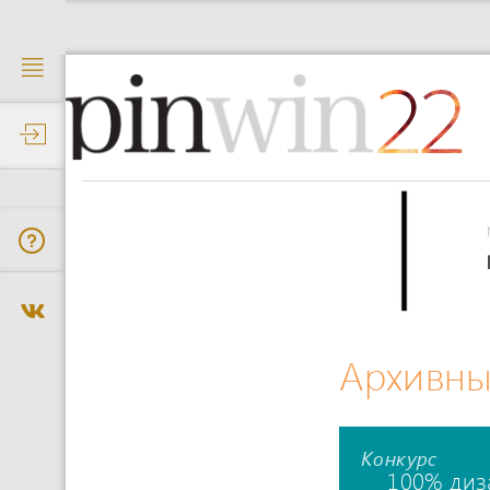
22
Архивны
Конкурс
100% диз