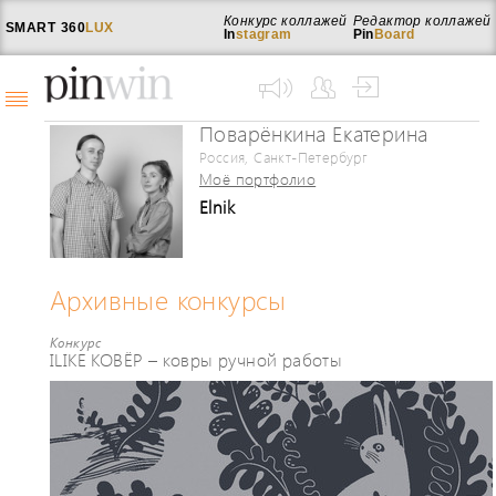
Конкурс коллажей
Редактор коллажей
SMART
360
LUX
In
stagram
Pin
Board
Поварёнкина Екатерина
Россия, Санкт-Петербург
Моё портфолио
Elnik
Архивные конкурсы
Конкурс
ILIKE КОВЁР – ковры ручной работы