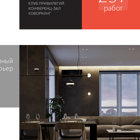
работ
нный
рьер