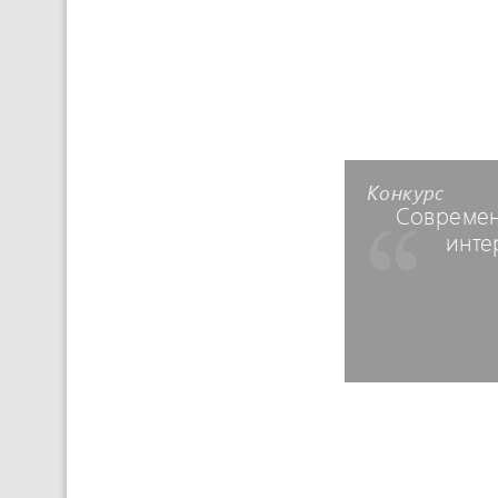
Конкурс
Совреме
инте