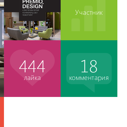
Участник
444
18
лайка
комментария