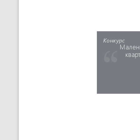
Конкурс
Мален
квар