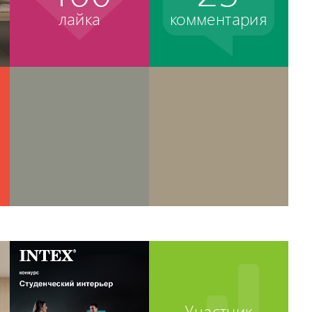
лайка
комментария
Участник