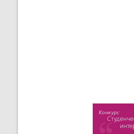
Конкурс
Студенче
инте