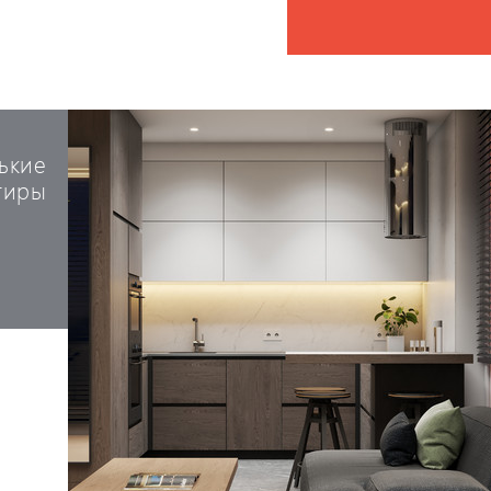
ькие
тиры