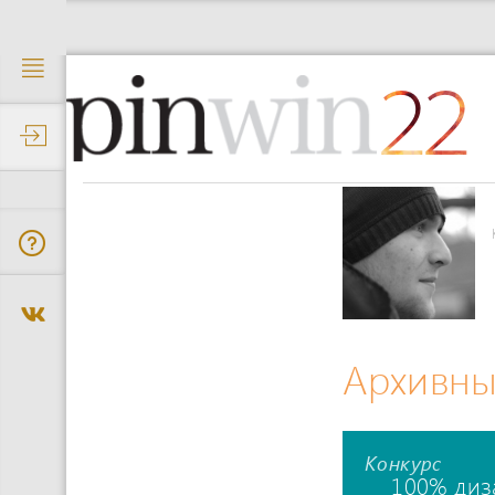
22
Архивны
Конкурс
100% диз