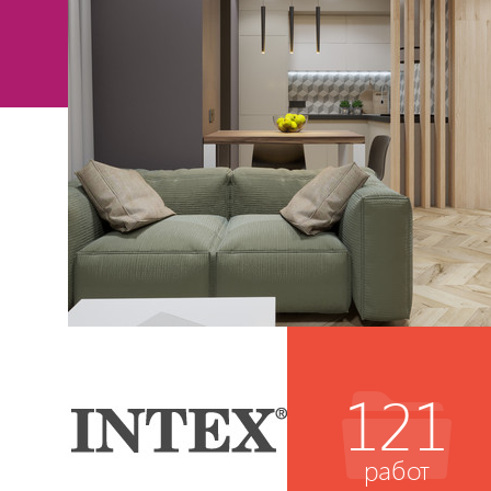
121
работ