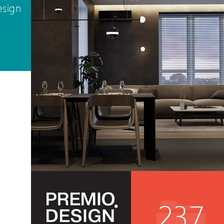
esign
237