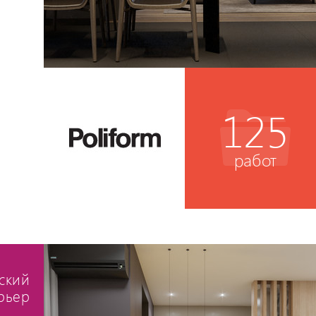
125
работ
ский
рьер