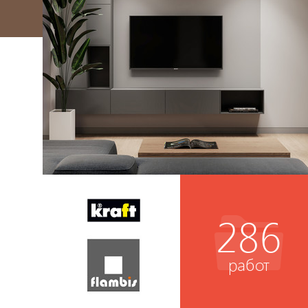
286
работ