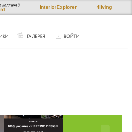
р коллажей
InteriorExplorer
4living
rd
ИКИ
ГАЛЕРЕЯ
ВОЙТИ