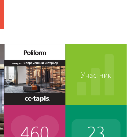
Участник
460
23