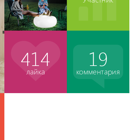
414
19
лайка
комментария