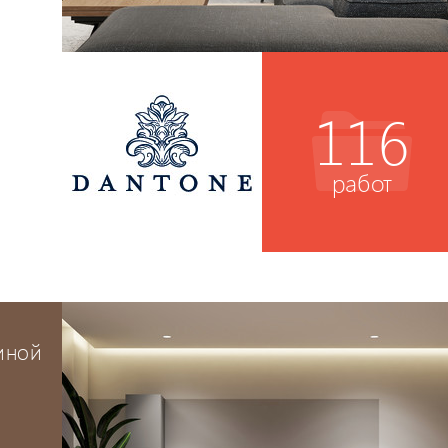
116
работ
тиной