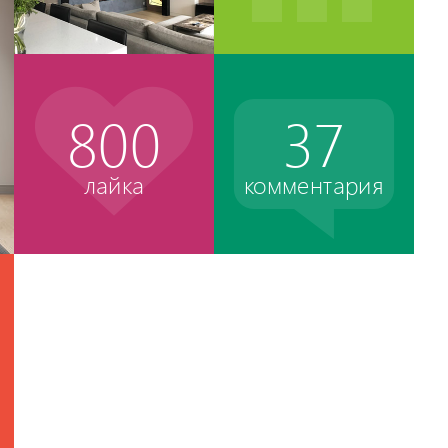
800
37
лайка
комментария