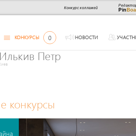
Редакто
Конкурс коллажей
Pin
Boa
0
КОНКУРСЫ
НОВОСТИ
УЧАСТН
Илькив Петр
Киев
е конкурсы
айна