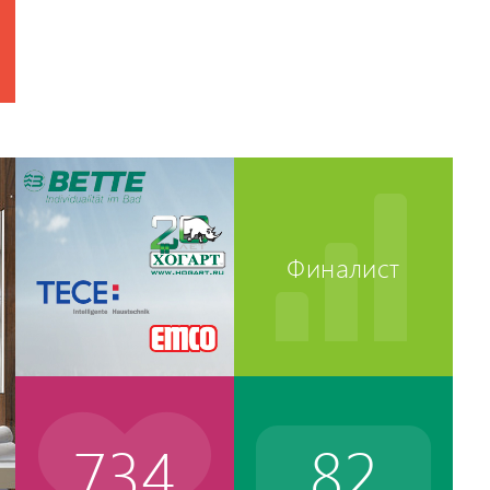
Финалист
734
82