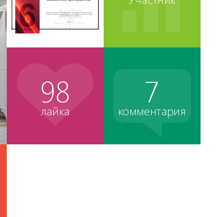
98
7
лайка
комментария