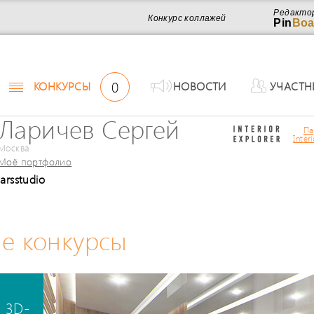
Редакто
Конкурс коллажей
Pin
Boa
0
КОНКУРСЫ
НОВОСТИ
УЧАСТН
Ларичев Сергей
Па
Inter
Москва
Моё портфолио
larsstudio
е конкурсы
 3D-