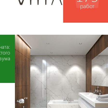
работ
ната:
стого
зума