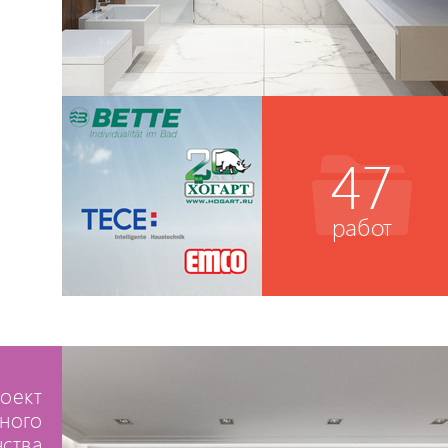
47
работ
оект
ного
ства