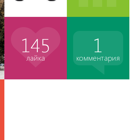
145
1
лайка
комментария