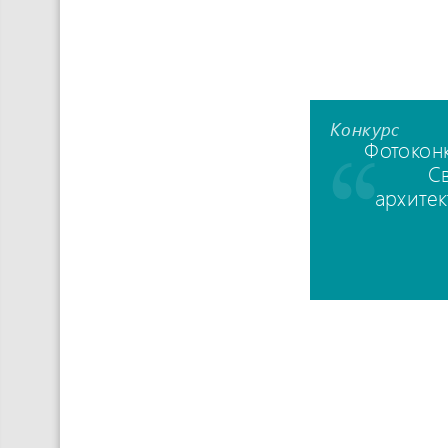
Конкурс
Фотокон
С
архите