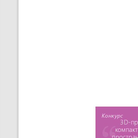
Конкурс
3D-пр
компакт
простран