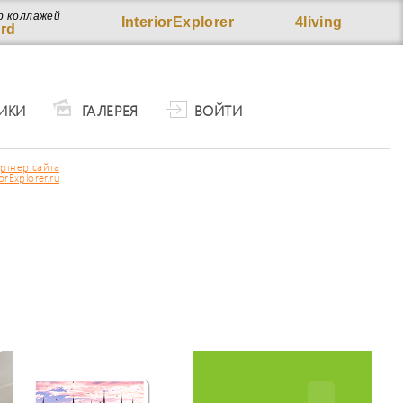
р коллажей
InteriorExplorer
4living
rd
ИКИ
ГАЛЕРЕЯ
ВОЙТИ
ртнер сайта
iorExplorer.ru