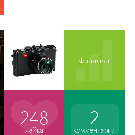
Финалист
248
2
лайка
комментария