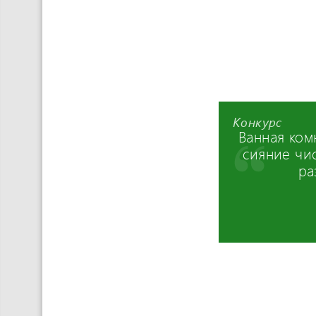
Конкурс
Ванная ком
сияние чи
ра