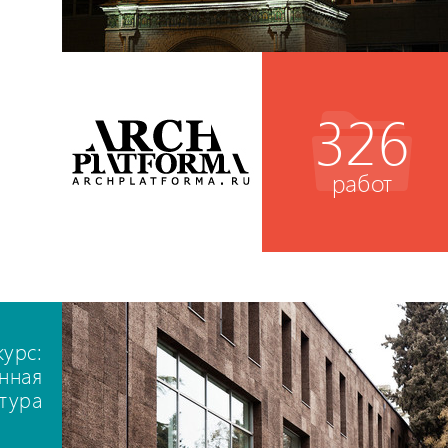
326
работ
урс:
нная
ктура