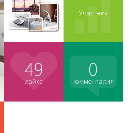
Участник
49
0
лайка
комментария