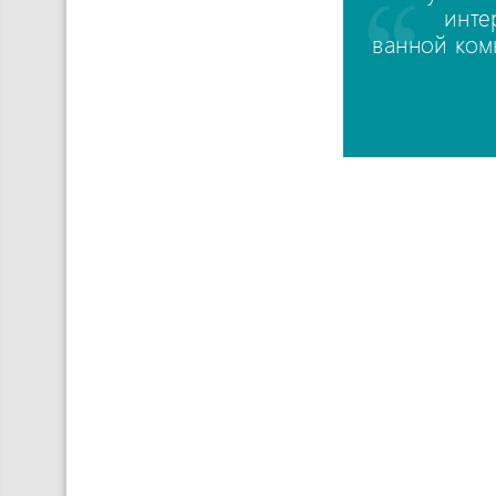
инте
ванной ком