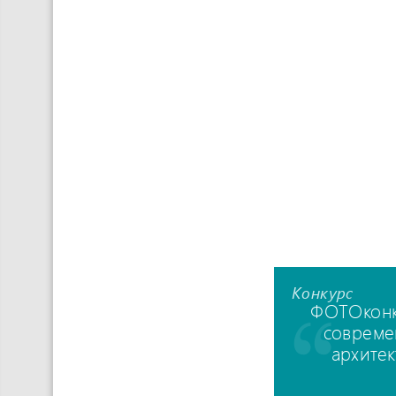
Конкурс
ФОТОконк
совреме
архите