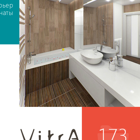
рьер
наты
173