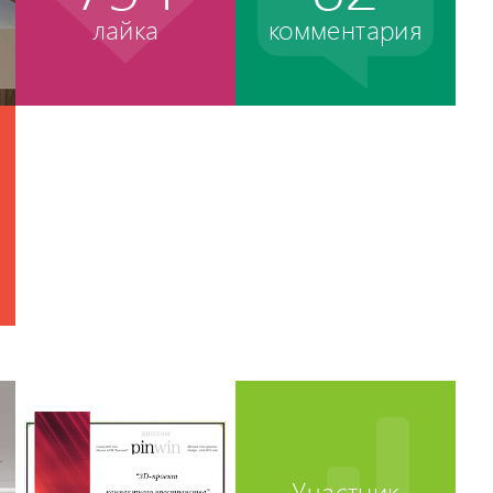
лайка
комментария
Участник