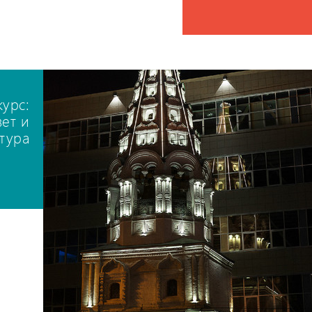
курс:
вет и
ктура