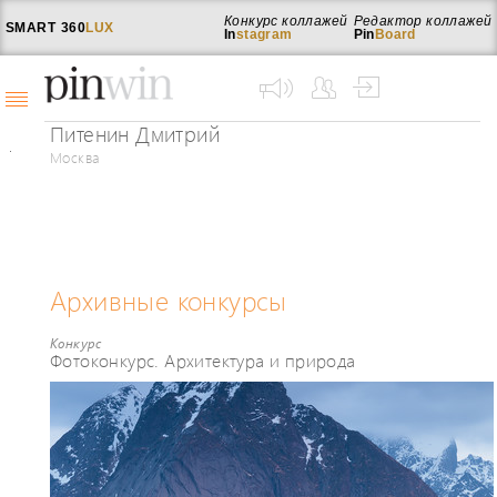
Конкурс коллажей
Редактор коллажей
SMART
360
LUX
In
stagram
Pin
Board
Питенин Дмитрий
Москва
Архивные конкурсы
Конкурс
Фотоконкурс. Архитектура и природа