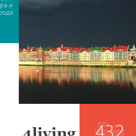
ра и
рода
432