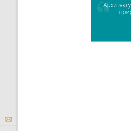
Архитекту
при