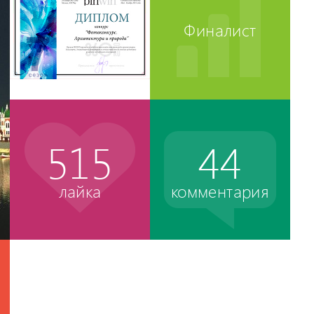
Финалист
515
44
лайка
комментария