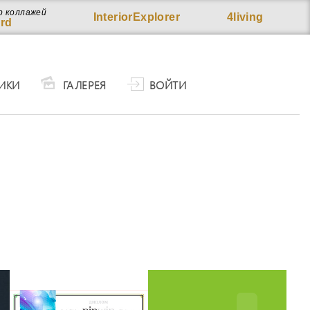
р коллажей
InteriorExplorer
4living
rd
ИКИ
ГАЛЕРЕЯ
ВОЙТИ