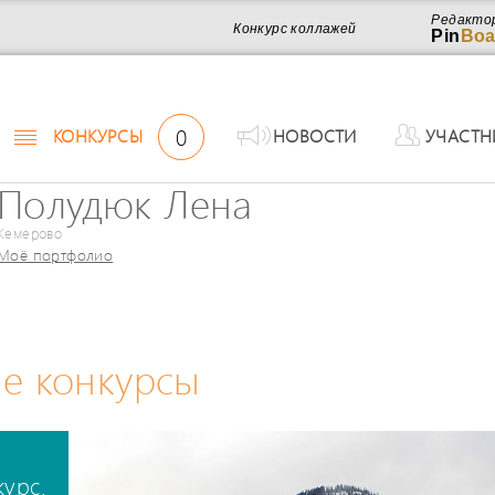
Редакто
Конкурс коллажей
Pin
Boa
0
КОНКУРСЫ
НОВОСТИ
УЧАСТН
Полудюк Лена
Кемерово
Моё портфолио
е конкурсы
курс.