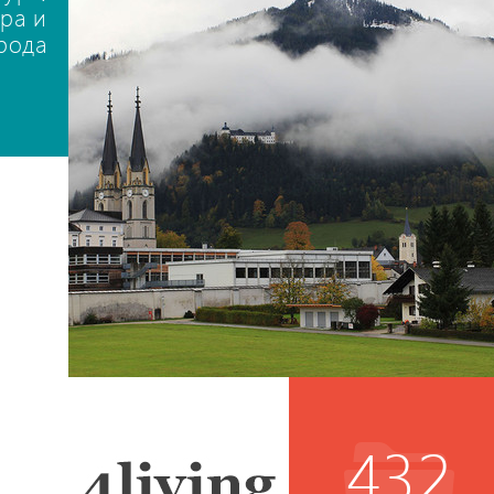
ра и
рода
432