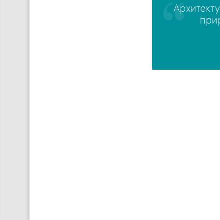
Архитекту
при