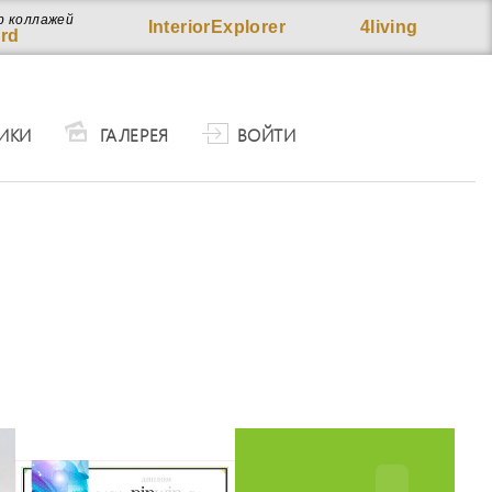
р коллажей
InteriorExplorer
4living
rd
ИКИ
ГАЛЕРЕЯ
ВОЙТИ