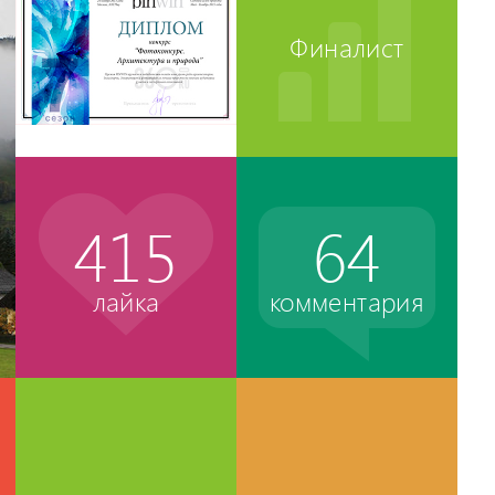
Финалист
415
64
лайка
комментария