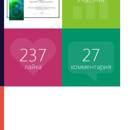
237
27
лайка
комментария