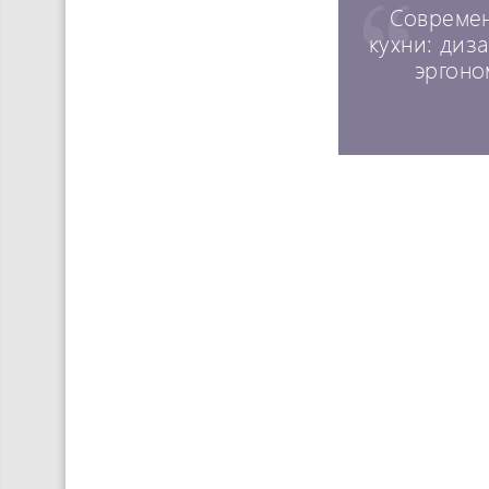
Совреме
кухни: диз
эргоно