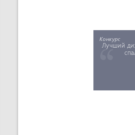
Конкурс
Лучший ди
спа