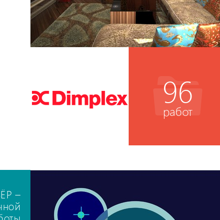
96
работ
ВЁР –
чной
боты