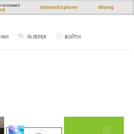
р коллажей
InteriorExplorer
4living
rd
ИКИ
ГАЛЕРЕЯ
ВОЙТИ