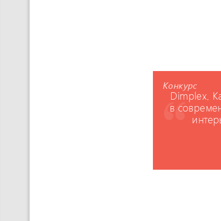
Конкурс
Dimplex. 
в совреме
интер