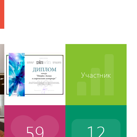
Участник
59
12