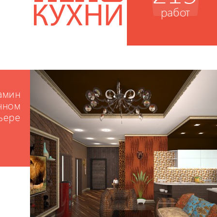
работ
Камин
нном
ьере