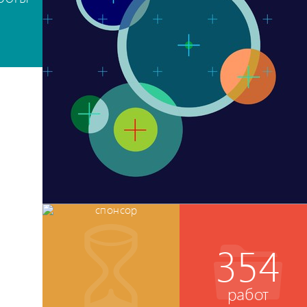
354
работ