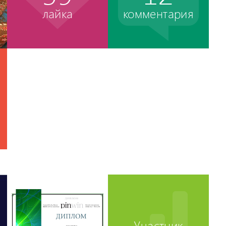
лайка
комментария
Участник