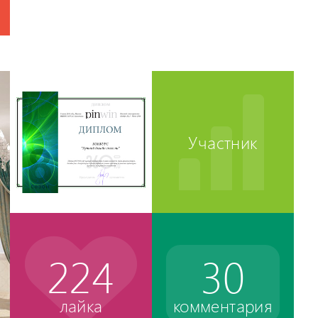
Участник
224
30
лайка
комментария