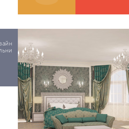
зайн
льни