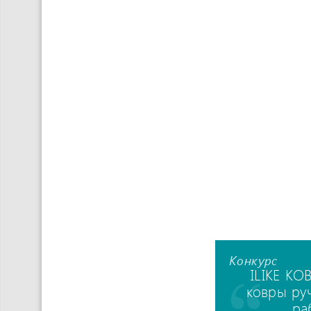
Конкурс
ILIKE КО
ковры ру
ра