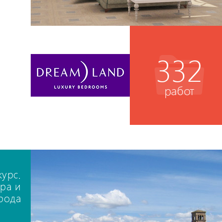
332
работ
курс.
ра и
рода