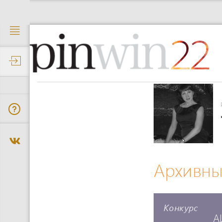
22
Архивны
Конкурс
A