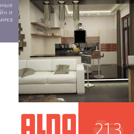
нные
айн и
мика
213