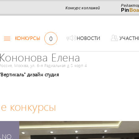
Редакто
Конкурс коллажей
Pin
Boa
0
КОНКУРСЫ
НОВОСТИ
УЧАСТН
Кононова Елена
Россия, Москва, ул. 6-я Радиальная д 5 корп 4
"Вертикаль" дизайн студия
е конкурсы
LNO.