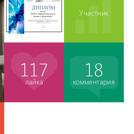
Участник
117
18
лайка
комментария