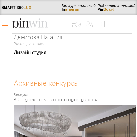
Конкурс коллажей
Редактор коллажей
SMART
360
LUX
In
stagram
Pin
Board
Денисова Наталия
Россия, Иваново
Дизайн студия
Архивные конкурсы
Конкурс
3D-проект компактного пространства