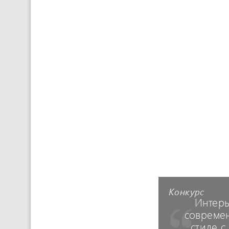
Конкурс
Интерь
совреме
стиле с 