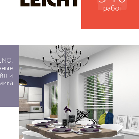
работ
LNO.
нные
айн и
мика