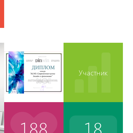
Участник
188
18