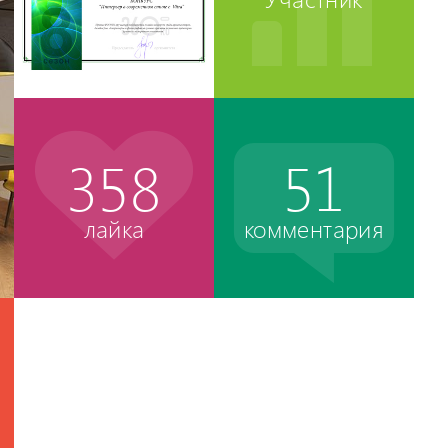
358
51
лайка
комментария