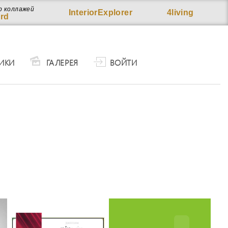
р коллажей
InteriorExplorer
4living
rd
ИКИ
ГАЛЕРЕЯ
ВОЙТИ