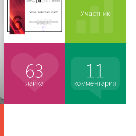
Участник
63
11
лайка
комментария