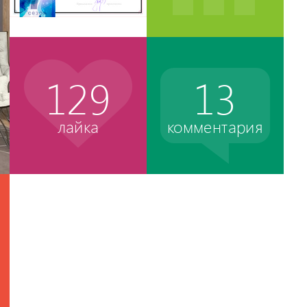
129
13
лайка
комментария