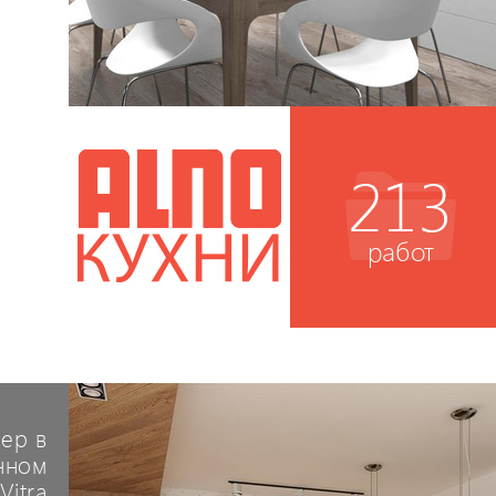
213
работ
ер в
нном
Vitra