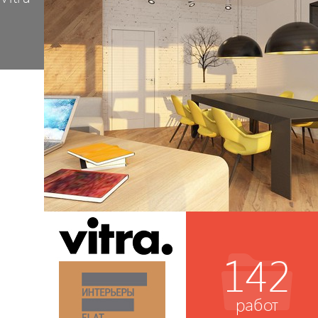
142
работ