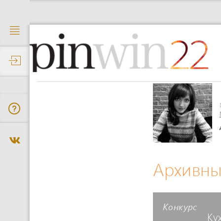
22
Архивны
Конкурс
Ку