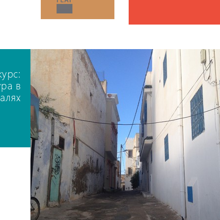
курс:
ура в
талях