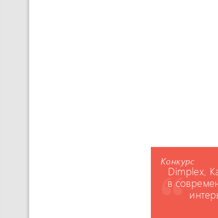
Конкурс
Dimplex. 
в совреме
интер