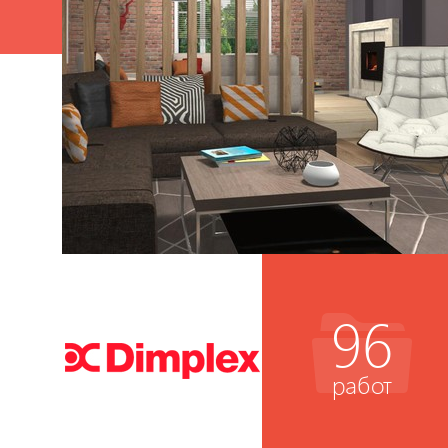
96
работ