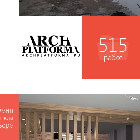
515
работ
Камин
нном
ьере