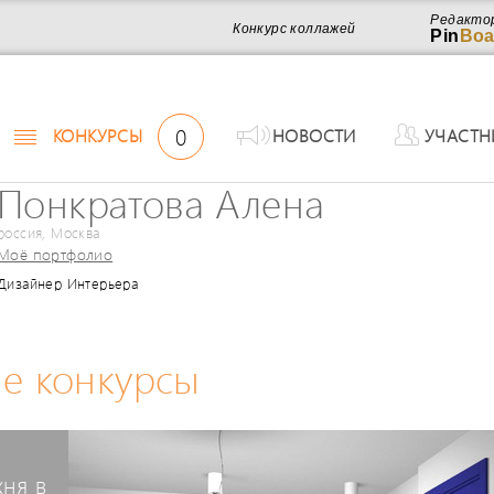
Редакто
Конкурс коллажей
Pin
Boa
0
КОНКУРСЫ
НОВОСТИ
УЧАСТН
Понкратова Алена
россия, Москва
Моё портфолио
Дизайнер Интерьера
е конкурсы
хня в