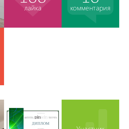
лайка
комментария
Участник