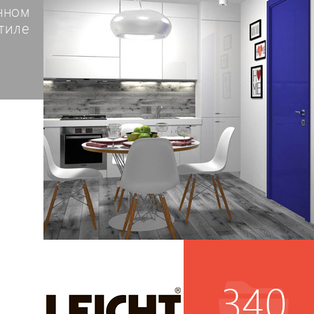
нном
тиле
340