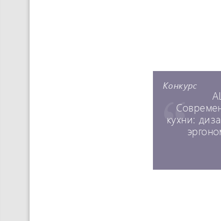
Конкурс
A
Совреме
кухни: диз
эргоно