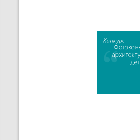
Конкурс
Фотокон
архитект
де