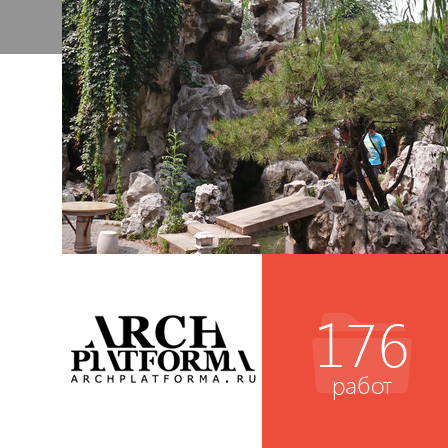
176
работ