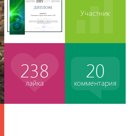
Участник
238
20
лайка
комментария