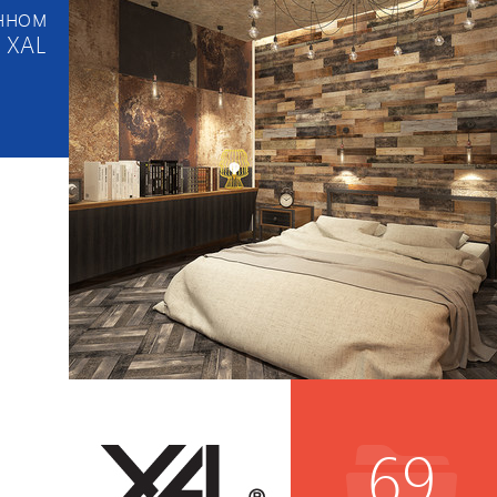
нном
c XAL
69