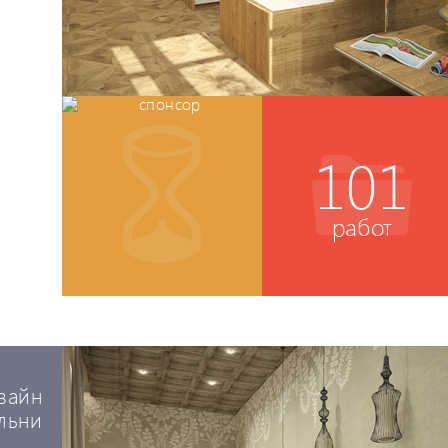
101
работ
зайн
льни