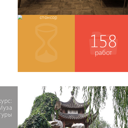
158
работ
курс:
Муза
туры