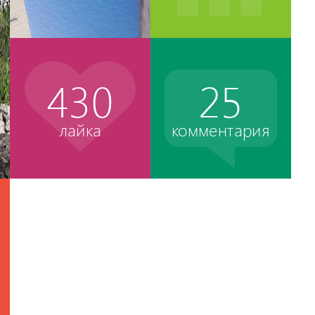
430
25
лайка
комментария