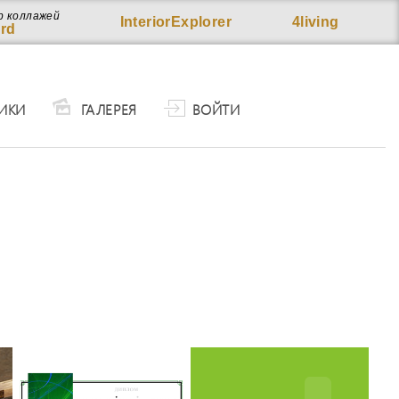
р коллажей
InteriorExplorer
4living
rd
ИКИ
ГАЛЕРЕЯ
ВОЙТИ