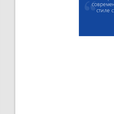
совреме
стиле 