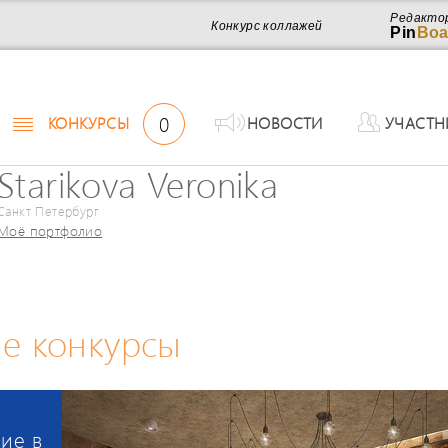
Редакто
Конкурс коллажей
Pin
Boa
0
КОНКУРСЫ
НОВОСТИ
УЧАСТН
Starikova Veronika
Санкт Петербург
Моё портфолио
е конкурсы
ие в