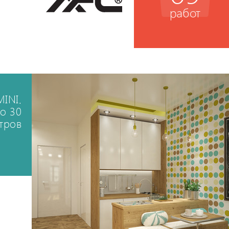
работ
INI.
до 30
етров