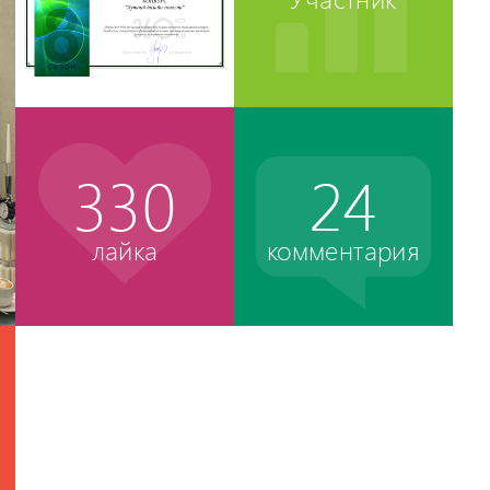
330
24
лайка
комментария