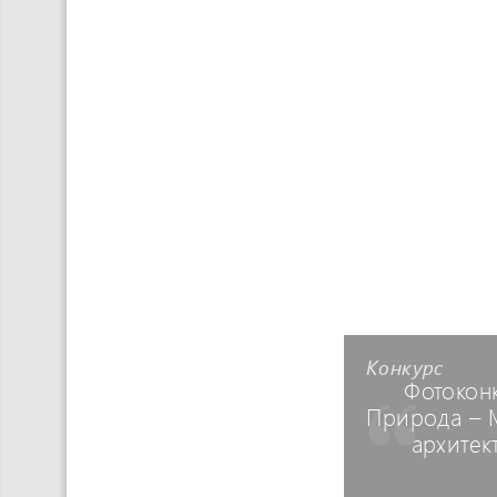
Конкурс
Фотокон
Природа – 
архитек