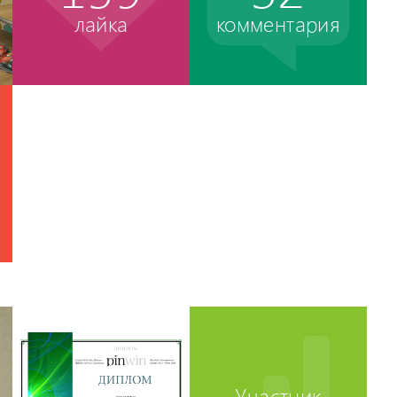
лайка
комментария
Участник