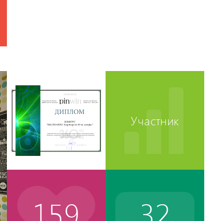
Участник
159
32