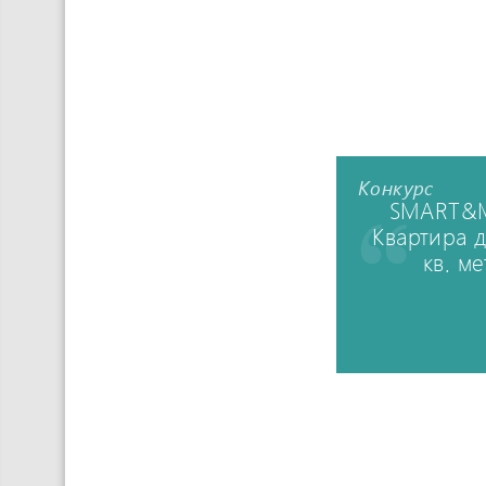
Конкурс
SMART&M
Квартира 
кв. м