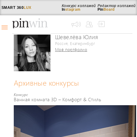
Конкурс коллажей
Редактор коллажей
SMART
360
LUX
In
stagram
Pin
Board
Шевелёва Юлия
Россия, Екатеринбург
Моё портфолио
Архивные конкурсы
Конкурс
Ванная комната 3D – Комфорт & Стиль