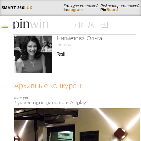
Конкурс коллажей
Редактор коллажей
SMART
360
LUX
In
stagram
Pin
Board
Нигметова Ольга
Moscow
Tesli
Архивные конкурсы
Конкурс
Лучшее пространство в Artplay