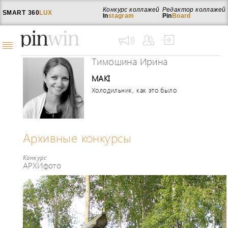
Конкурс коллажей
Редактор коллажей
SMART
360
LUX
In
stagram
Pin
Board
Тимошина Ирина
MAKI
Холодильник, как это было
Архивные конкурсы
Конкурс
АРХИфото