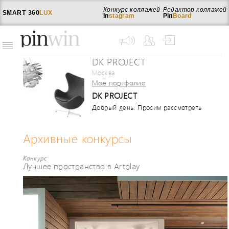
Конкурс коллажей
Редактор коллажей
SMART
360
LUX
In
stagram
Pin
Board
DK PROJECT
Москва
Моё портфолио
DK PROJECT
Добрый день. Просим рассмотреть
проект нашего шоурума DK PROJECT в
качестве участника в вашем конкурсе.
Описание к проекту в архивном файле.
Архивные конкурсы
С уважение, Валентина
Конкурс
Лучшее пространство в Artplay