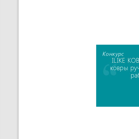
Конкурс
ILIKE КО
ковры ру
ра