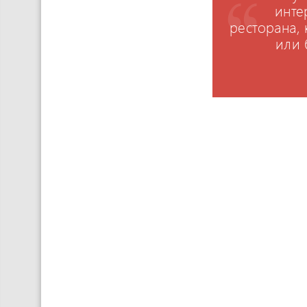
инте
ресторана,
или 