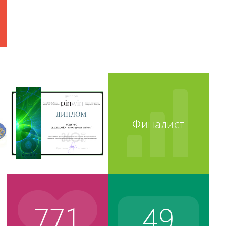
Финалист
771
49