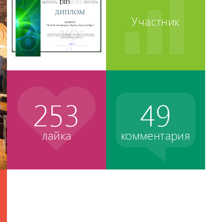
Участник
253
49
лайка
комментария