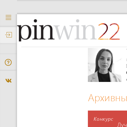
22
Архивны
Конкурс
Лу