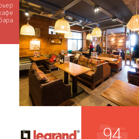
рьер
 кафе
бара
94