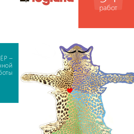
работ
ВЁР –
чной
боты