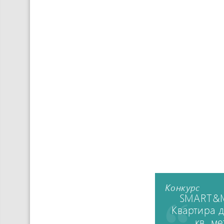
Конкурс
SMART&M
Квартира 
кв. м