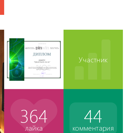
Участник
364
44
лайка
комментария