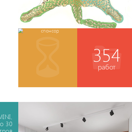
354
работ
INI.
до 30
етров