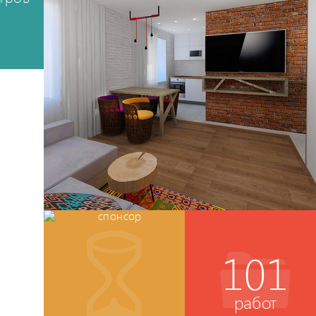
101
работ