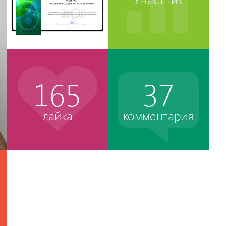
165
37
лайка
комментария