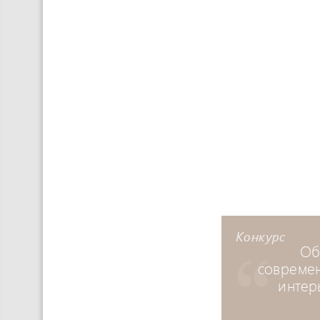
Конкурс
Об
совреме
интер