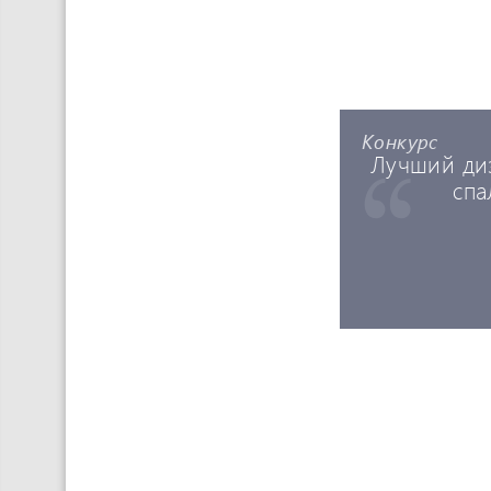
Конкурс
Лучший ди
спа