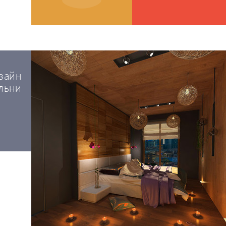
зайн
льни