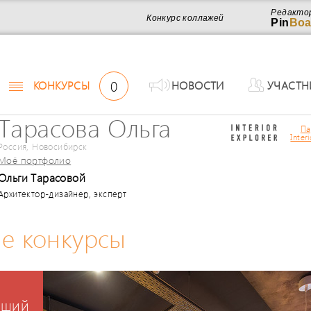
Редакто
Конкурс коллажей
Pin
Boa
0
КОНКУРСЫ
НОВОСТИ
УЧАСТН
Тарасова Ольга
Па
Inter
Россия, Новосибирск
Моё портфолио
Ольги Тарасовой
Архитектор-дизайнер, эксперт
е конкурсы
чший