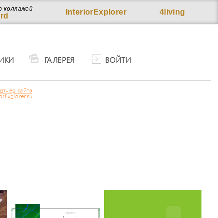
р коллажей
InteriorExplorer
4living
rd
ИКИ
ГАЛЕРЕЯ
ВОЙТИ
ртнер сайта
iorExplorer.ru