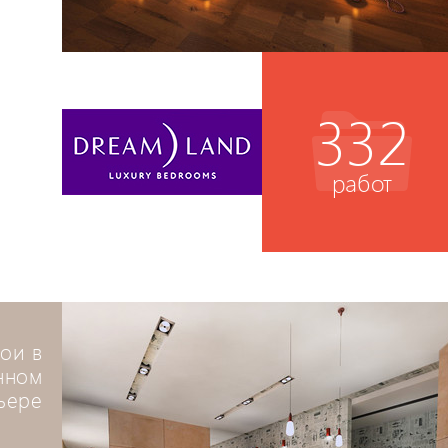
332
работ
ои в
нном
ьере