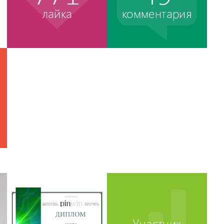
лайка
комментария
Участник