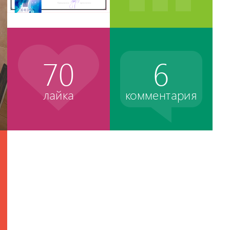
70
6
лайка
комментария